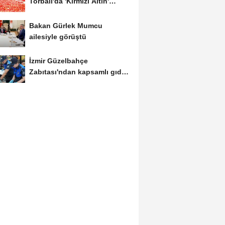
Torbalı'da 'Kırmızı Altın'
mesaisi
Bakan Gürlek Mumcu
ailesiyle görüştü
İzmir Güzelbahçe
Zabıtası'ndan kapsamlı gıda
denetimi