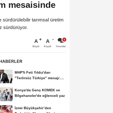
im mesaisinde
sürdürülebilir tarımsal üretim
z sürdürüyor.
A
A
Büyüt
Küçült
Yorumlar
 HABERLER
MHP'li Feti Yıldız'dan
"Terörsüz Türkiye" mesajı:
Yasal düzenlemeler...
Konya'da Genç KOMEK ve
Bilgehaneler'de eğlenceli yaz
İzmir Büyükşehir’den