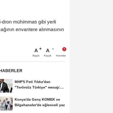
dron mühimmatı gibi yerli
uçağının envantere alınmasının
A
A
Büyüt
Küçült
Yorumlar
 HABERLER
MHP'li Feti Yıldız'dan
"Terörsüz Türkiye" mesajı:
Yasal düzenlemeler...
Konya'da Genç KOMEK ve
Bilgehaneler'de eğlenceli yaz