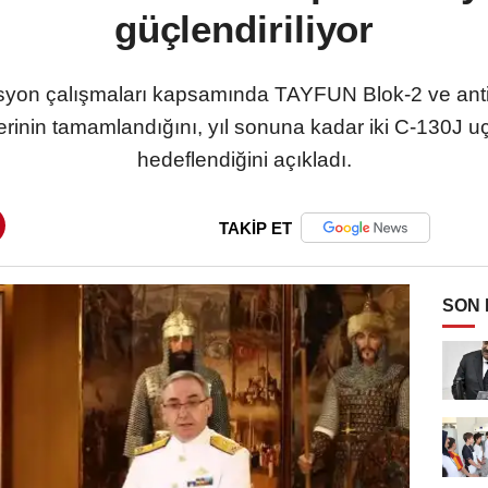
güçlendiriliyor
on çalışmaları kapsamında TAYFUN Blok-2 ve anti-
çlerinin tamamlandığını, yıl sonuna kadar iki C-130J 
hedeflendiğini açıkladı.
TAKİP ET
SON