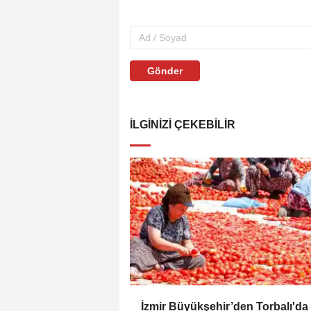
Gönder
İLGINIZI ÇEKEBILIR
İzmir Büyükşehir’den Torbalı'da