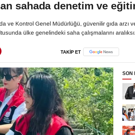
an sahada denetim ve eğit
 ve Kontrol Genel Müdürlüğü, güvenilir gıda arzı ve 
ltusunda ülke genelindeki saha çalışmalarını aralıksı
TAKİP ET
SON