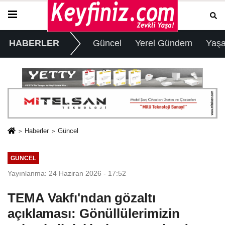
HABERLER
Güncel
Yerel Gündem
Yaş
Haberler
Güncel
GÜNCEL
Yayınlanma: 24 Haziran 2026 - 17:52
TEMA Vakfı'ndan gözaltı
açıklaması: Gönüllülerimizin