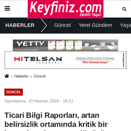
HABERLER
Güncel
Yerel Gündem
Yaş
Haberler
Güncel
GÜNCEL
Yayınlanma: 10 Haziran 2026 - 18:22
Ticari Bilgi Raporları, artan
belirsizlik ortamında kritik bir