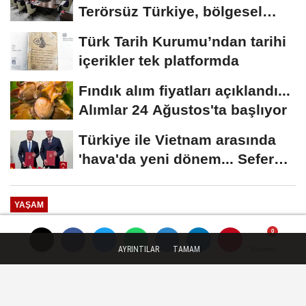
Terörsüz Türkiye, bölgesel
güvenlik...
Türk Tarih Kurumu’ndan tarihi
içerikler tek platformda
Fındık alım fiyatları açıklandı...
Alımlar 24 Ağustos'ta başlıyor
Türkiye ile Vietnam arasında
'hava'da yeni dönem... Sefer
kapasitesi...
YAŞAM
Yayınlanma: 10 Haziran 2026 - 16:22
AYRINTILAR
TAMAM
Yorumlar
Yorumlar
Yorumlar
Dervişoğlu'ndan 27 Haziran
daveti... Memleketi sahipsiz
zannediyorlar!