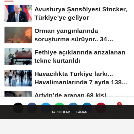
Avusturya Şansölyesi Stocker,
Türkiye’ye geliyor
Orman yangınlarında
soruşturma sürüyor.. 34
şüpheliden 9'u tutuklandı
Fethiye açıklarında arızalanan
tekne kurtarıldı
Havacılıkta Türkiye farkı...
Havalimanlarında 7 ayda 138,7
milyon...
Artvin’de aranan 68 kişi
yakalandı
AYRINTILAR
TAMAM
Yorumlar
Yorumlar