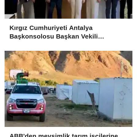
Kırgız Cumhuriyeti Antalya
Başkonsolosu Başkan Vekili
Özdemir’i ziyaret etti
ABB'den mevsimlik tarım işçilerine