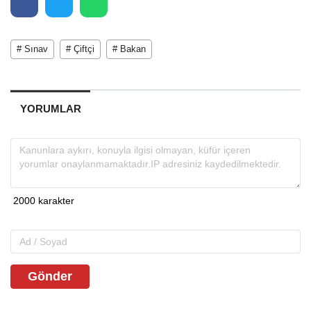
# Sınav
# Çiftçi
# Bakan
YORUMLAR
Gönder