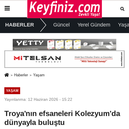
HABERLER
Güncel
Yerel Gündem
Yaş
Haberler
Yaşam
YAŞAM
Yayınlanma: 12 Haziran 2026 - 15:22
Troya'nın efsaneleri Kolezyum'da
dünyayla buluştu