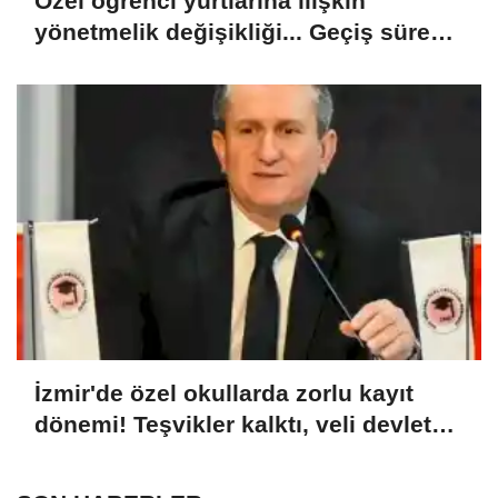
Özel öğrenci yurtlarına ilişkin
yönetmelik değişikliği... Geçiş süresi
uzatıldı
İzmir'de özel okullarda zorlu kayıt
dönemi! Teşvikler kalktı, veli devlet
okuluna yöneldi