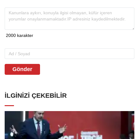
Gönder
İLGINIZI ÇEKEBILIR