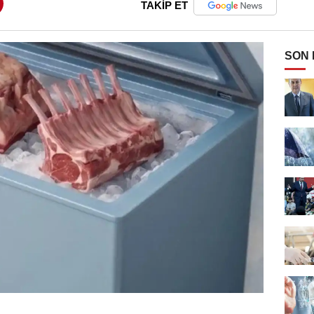
TAKİP ET
SON