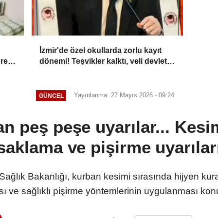
İzmir'de özel okullarda zorlu kayıt
üresi
dönemi! Teşvikler kalktı, veli devlet
okuluna yöneldi
Yayınlanma: 27 Mayıs 2026 - 09:24
GÜNCEL
n peş peşe uyarılar... Kesi
saklama ve pişirme uyarılar
ağlık Bakanlığı, kurban kesimi sırasında hijyen kurall
ı ve sağlıklı pişirme yöntemlerinin uygulanması kon