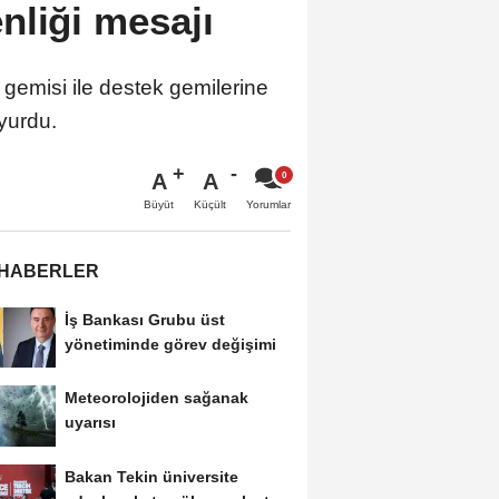
nliği mesajı
gemisi ile destek gemilerine
uyurdu.
A
A
Büyüt
Küçült
Yorumlar
 HABERLER
İş Bankası Grubu üst
yönetiminde görev değişimi
Meteorolojiden sağanak
uyarısı
Bakan Tekin üniversite