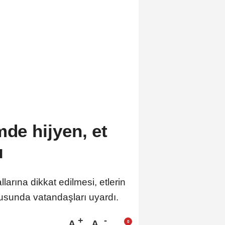
mde hijyen, et
ı
arına dikkat edilmesi, etlerin
usunda vatandaşları uyardı.
A
A