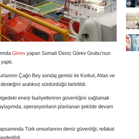
arında
Görev
yapan Somali Deniz Görev Grubu’nun
 yaptı.
larının Çağrı Bey sondaj gemisi ile Korkut, Altan ve
esteğini aralıksız sürdürdüğü belirtildi.
lgedeki enerji faaliyetlerinin güvenliğini sağlamak
aylaşımda, operasyonların planlanan şekilde devam
apsamında Türk unsurlarının deniz güvenliği, refakat
aydedildi.