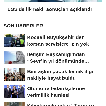
LGS'de ilk nakil sonuçları açıklandı
SON HABERLER
Kocaeli Büyükşehir’den
korsan servislere izin yok
İletişim Başkanlığı’ndan
“Sevr’in yıl dönümünde
Meclis’e...
Bini aşkın çocuk kemik iliği
nakliyle hayat buldu
Otomotiv tedarikçilerine
verimlilik hamlesi
Kılıçdaroğlu’ndan “Terörsüz