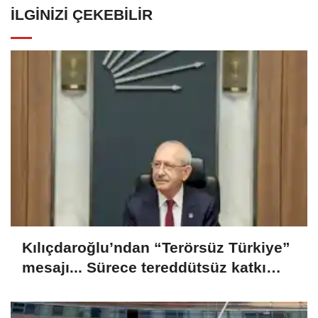
İLGINIZI ÇEKEBILIR
Kılıçdaroğlu’ndan “Terörsüz Türkiye”
mesajı... Sürece tereddütsüz katkı
vereceğiz