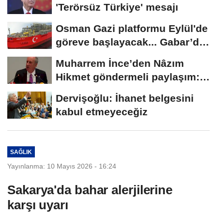
'Terörsüz Türkiye' mesajı
Osman Gazi platformu Eylül'de
göreve başlayacak... Gabar’da
günlük...
Muharrem İnce’den Nâzım
Hikmet göndermeli paylaşım:
Vatan hainliğine...
Dervişoğlu: İhanet belgesini
kabul etmeyeceğiz
SAĞLIK
Yayınlanma: 10 Mayıs 2026 - 16:24
Sakarya'da bahar alerjilerine
karşı uyarı