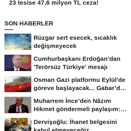
23 tesise 47,6 milyon TL ceza!
SON HABERLER
Rüzgar sert esecek, sıcaklık
değişmeyecek
Cumhurbaşkanı Erdoğan’dan
'Terörsüz Türkiye' mesajı
Osman Gazi platformu Eylül'de
göreve başlayacak... Gabar’da
günlük...
Muharrem İnce’den Nâzım
Hikmet göndermeli paylaşım:
Vatan hainliğine...
Dervişoğlu: İhanet belgesini
kabul etmeyeceğiz