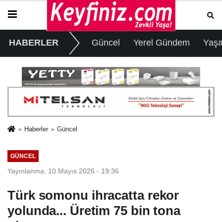
HABERLER
Güncel
Yerel Gündem
Yaş
Haberler
Güncel
GÜNCEL
Yayınlanma: 10 Mayıs 2026 - 19:36
Türk somonu ihracatta rekor
yolunda... Üretim 75 bin tona