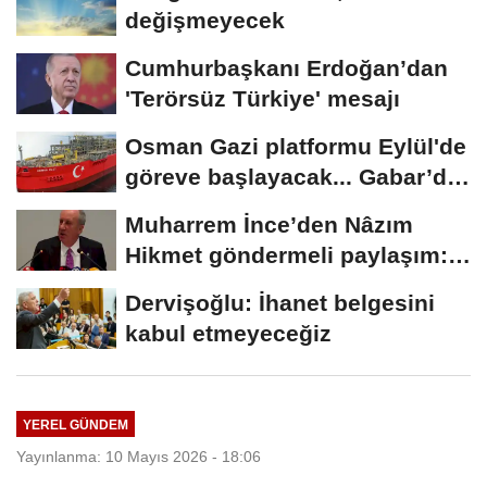
değişmeyecek
Cumhurbaşkanı Erdoğan’dan
'Terörsüz Türkiye' mesajı
Osman Gazi platformu Eylül'de
göreve başlayacak... Gabar’da
günlük...
Muharrem İnce’den Nâzım
Hikmet göndermeli paylaşım:
Vatan hainliğine...
Dervişoğlu: İhanet belgesini
kabul etmeyeceğiz
YEREL GÜNDEM
Yayınlanma: 10 Mayıs 2026 - 18:06