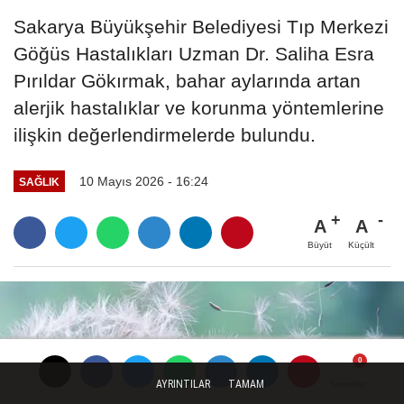
Sakarya Büyükşehir Belediyesi Tıp Merkezi
Göğüs Hastalıkları Uzman Dr. Saliha Esra
Pırıldar Gökırmak, bahar aylarında artan
alerjik hastalıklar ve korunma yöntemlerine
ilişkin değerlendirmelerde bulundu.
10 Mayıs 2026 - 16:24
SAĞLIK
A
A
Büyüt
Küçült
AYRINTILAR
TAMAM
Yorumlar
Yorumlar
Yorumlar
Yorumlar