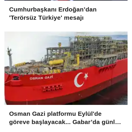
Cumhurbaşkanı Erdoğan’dan
'Terörsüz Türkiye' mesajı
Osman Gazi platformu Eylül'de
göreve başlayacak... Gabar’da günlük
petrol üretimi 83 bin 200 varile ulaştı