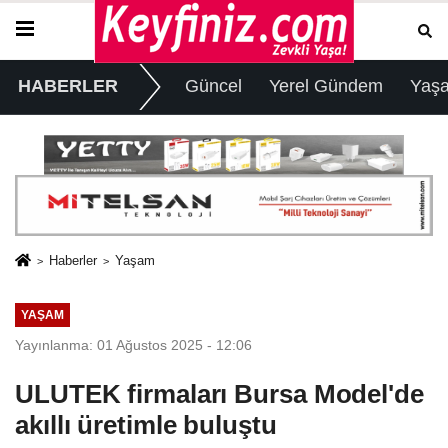
HABERLER
Güncel
Yerel Gündem
Yaş
Haberler
Yaşam
YAŞAM
Yayınlanma: 01 Ağustos 2025 - 12:06
ULUTEK firmaları Bursa Model'de
akıllı üretimle buluştu