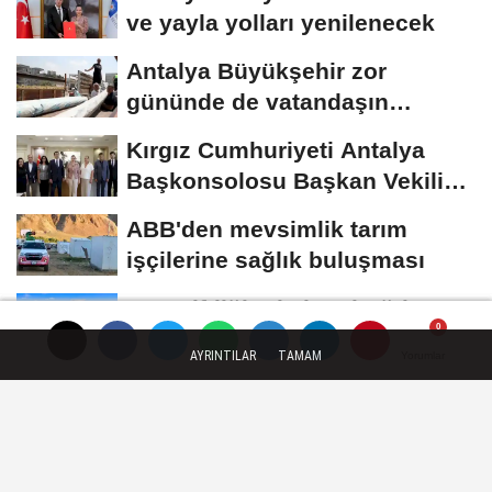
ve yayla yolları yenilenecek
Antalya Büyükşehir zor
gününde de vatandaşın
yanında
Kırgız Cumhuriyeti Antalya
Başkonsolosu Başkan Vekili
Özdemir’i...
ABB'den mevsimlik tarım
işçilerine sağlık buluşması
ATA Çiftliği’nde karabuğday
hasadı başladı
AYRINTILAR
TAMAM
Yorumlar
Yorumlar
Yorumlar
YAŞAM
Yayınlanma: 01 Ağustos 2025 - 11:57
İndirimli tevkifat oranlarında süre