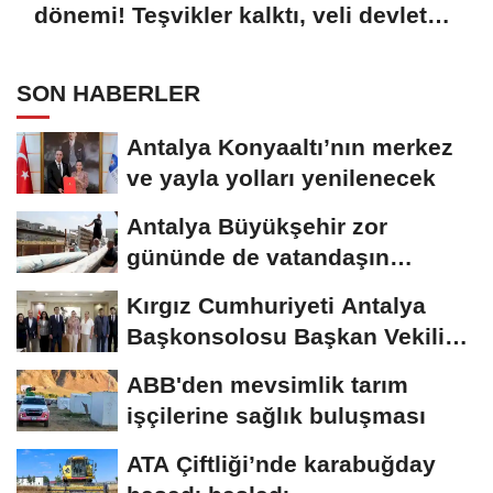
dönemi! Teşvikler kalktı, veli devlet
okuluna yöneldi
SON HABERLER
Antalya Konyaaltı’nın merkez
ve yayla yolları yenilenecek
Antalya Büyükşehir zor
gününde de vatandaşın
yanında
Kırgız Cumhuriyeti Antalya
Başkonsolosu Başkan Vekili
Özdemir’i...
ABB'den mevsimlik tarım
işçilerine sağlık buluşması
ATA Çiftliği’nde karabuğday