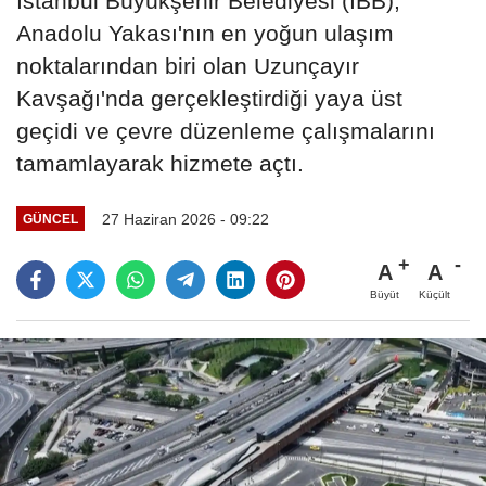
İstanbul Büyükşehir Belediyesi (İBB),
Anadolu Yakası'nın en yoğun ulaşım
noktalarından biri olan Uzunçayır
Kavşağı'nda gerçekleştirdiği yaya üst
geçidi ve çevre düzenleme çalışmalarını
tamamlayarak hizmete açtı.
27 Haziran 2026 - 09:22
GÜNCEL
A
A
Büyüt
Küçült