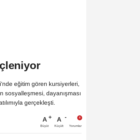
çleniyor
nde eğitim gören kursiyerleri,
arın sosyalleşmesi, dayanışması
tılımıyla gerçekleşti.
A
A
Büyüt
Küçült
Yorumlar