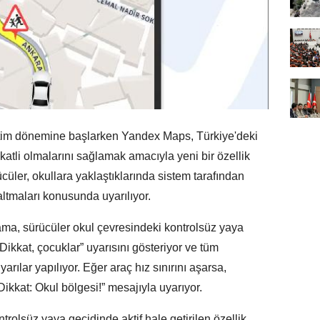
etim dönemine başlarken Yandex Maps, Türkiye'deki
katli olmalarını sağlamak amacıyla yeni bir özellik
rücüler, okullara yaklaştıklarında sistem tarafından
altmaları konusunda uyarılıyor.
ma, sürücüler okul çevresindeki kontrolsüz yaya
Dikkat, çocuklar” uyarısını gösteriyor ve tüm
arılar yapılıyor. Eğer araç hız sınırını aşarsa,
kkat: Okul bölgesi!” mesajıyla uyarıyor.
rolsüz yaya geçidinde aktif hale getirilen özellik,