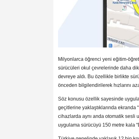
Milyonlarca öğrenci yeni eğitim-öğr
sürücüleri okul çevrelerinde daha dik
devreye aldı. Bu özellikle birlikte sü
önceden bilgilendirilerek hızlarını az
Söz konusu özellik sayesinde uygula
geçitlerine yaklaştıklarında ekranda “
cihazlarda aynı anda otomatik sesli uy
uygulama sürücüyü 150 metre kala “Di
Türkiye genelinde yaklaşık 12 bin kont