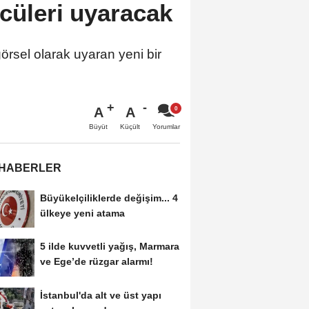
ücüleri uyaracak
örsel olarak uyaran yeni bir
A
A
Büyüt
Küçült
Yorumlar
 HABERLER
Büyükelçiliklerde değişim... 4
ülkeye yeni atama
5 ilde kuvvetli yağış, Marmara
ve Ege’de rüzgar alarmı!
İstanbul'da alt ve üst yapı