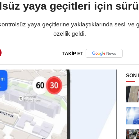
süz yaya geçitleri için sür
ntrolsüz yaya geçitlerine yaklaştıklarında sesli ve g
özellik geldi.
TAKİP ET
SON