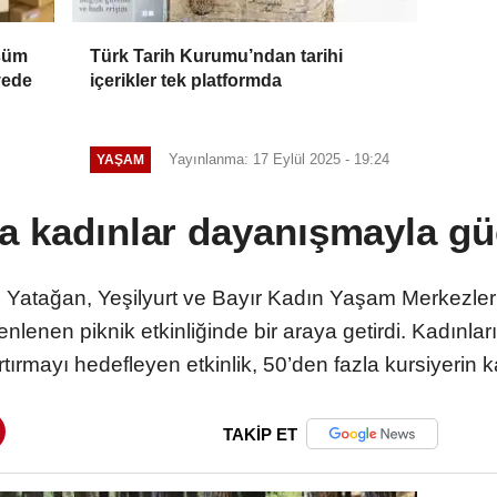
üşüm
Türk Tarih Kurumu’ndan tarihi
vede
içerikler tek platformda
Yayınlanma: 17 Eylül 2025 - 19:24
YAŞAM
a kadınlar dayanışmayla gü
Yatağan, Yeşilyurt ve Bayır Kadın Yaşam Merkezleri’
nlenen piknik etkinliğinde bir araya getirdi. Kadınl
rmayı hedefleyen etkinlik, 50’den fazla kursiyerin ka
TAKİP ET