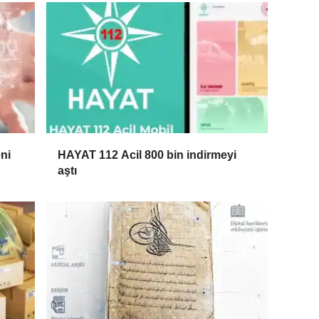
ni
HAYAT 112 Acil 800 bin indirmeyi
aştı