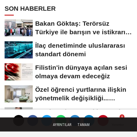
SON HABERLER
Bakan Göktaş: Terörsüz
Türkiye ile barışın ve istikrarın
güçlendiği...
İlaç denetiminde uluslararası
standart dönemi
Filistin'in dünyaya açılan sesi
olmaya devam edeceğiz
Özel öğrenci yurtlarına ilişkin
yönetmelik değişikliği...
Geçiş...
Cevdet Yılmaz: Mekke Ortak
Savunma Anlaşması bölgesel
AYRINTILAR
TAMAM
Yorumlar
Yorumlar
güvenliğe...