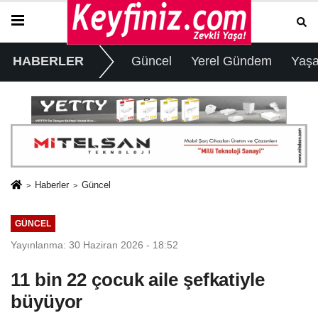
HABERLER
Güncel
Yerel Gündem
Yaş
Haberler
Güncel
GÜNCEL
Yayınlanma: 30 Haziran 2026 - 18:52
11 bin 22 çocuk aile şefkatiyle
büyüyor