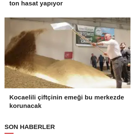
ton hasat yapıyor
Kocaelili çiftçinin emeği bu merkezde
korunacak
SON HABERLER