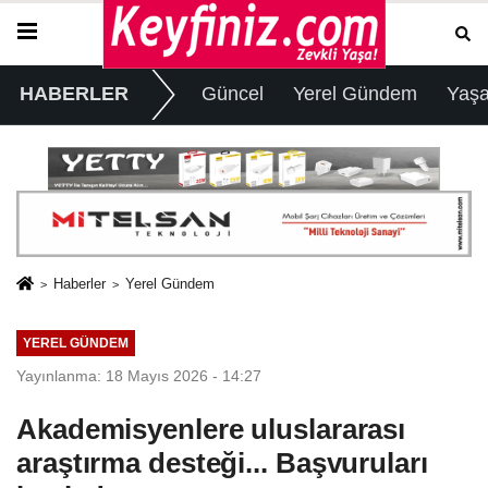
HABERLER
Güncel
Yerel Gündem
Yaş
Haberler
Yerel Gündem
YEREL GÜNDEM
Yayınlanma: 18 Mayıs 2026 - 14:27
Akademisyenlere uluslararası
araştırma desteği... Başvuruları