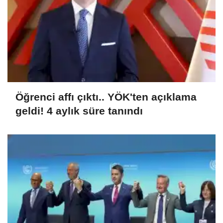
Öğrenci affı çıktı.. YÖK'ten açıklama
geldi! 4 aylık süre tanındı