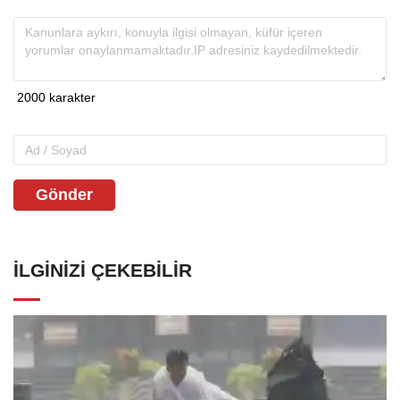
Gönder
İLGINIZI ÇEKEBILIR