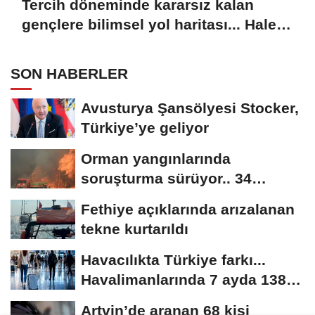
Tercih döneminde kararsız kalan
gençlere bilimsel yol haritası... Halen
kararsızsanız bu testi çözün!
SON HABERLER
Avusturya Şansölyesi Stocker,
Türkiye’ye geliyor
Orman yangınlarında
soruşturma sürüyor.. 34
şüpheliden 9'u tutuklandı
Fethiye açıklarında arızalanan
tekne kurtarıldı
Havacılıkta Türkiye farkı...
Havalimanlarında 7 ayda 138,7
milyon...
Artvin’de aranan 68 kişi