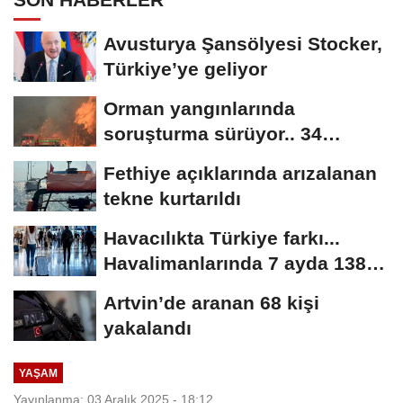
Avusturya Şansölyesi Stocker,
Türkiye’ye geliyor
Orman yangınlarında
soruşturma sürüyor.. 34
şüpheliden 9'u tutuklandı
Fethiye açıklarında arızalanan
tekne kurtarıldı
Havacılıkta Türkiye farkı...
Havalimanlarında 7 ayda 138,7
milyon...
Artvin’de aranan 68 kişi
yakalandı
YAŞAM
Yayınlanma: 03 Aralık 2025 - 18:12