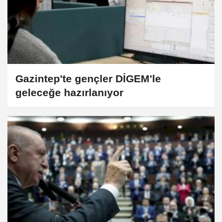
Gazintep'te gençler DİGEM'le
geleceğe hazırlanıyor