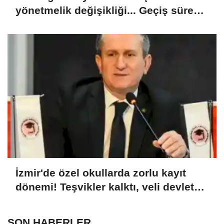
yönetmelik değişikliği... Geçiş süresi
uzatıldı
İzmir'de özel okullarda zorlu kayıt
dönemi! Teşvikler kalktı, veli devlet
okuluna yöneldi
SON HABERLER