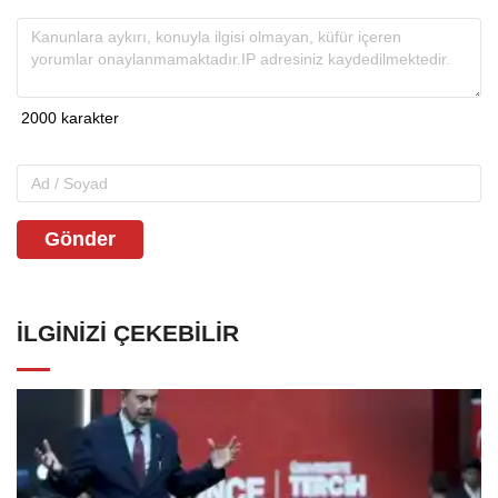
Gönder
İLGINIZI ÇEKEBILIR