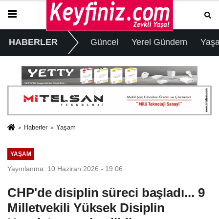
HABERLER
Güncel
Yerel Gündem
Yaş
Haberler
Yaşam
YAŞAM
Yayınlanma: 10 Haziran 2026 - 19:06
CHP'de disiplin süreci başladı... 9
Milletvekili Yüksek Disiplin