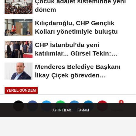
Çocuk adalet sisteminde yeni
dönem
Kılıçdaroğlu, CHP Gençlik
Kolları yönetimiyle buluştu
CHP İstanbul’da yeni
katılımlar... Gürsel Tekin:
Birlikte başaracağız
Menderes Belediye Başkanı
İlkay Çiçek görevden
uzaklaştırıldı
YEREL GÜNDEM
Yayınlanma: 24 Haziran 2026 - 15:26
AYRINTILAR
TAMAM
Yorumlar
Yorumlar
Sakarya'da genç katılımlı proje
fikirleri ödüllendirildi