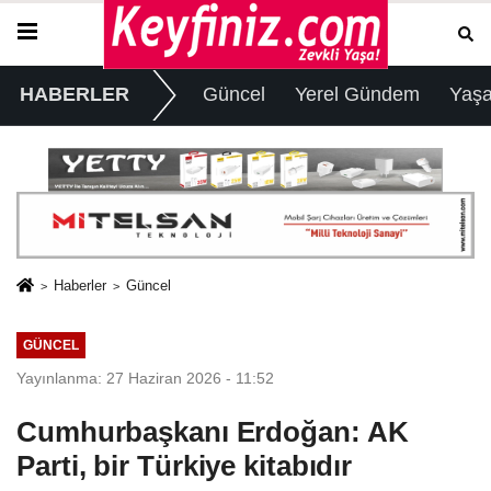
HABERLER
Güncel
Yerel Gündem
Yaş
Haberler
Güncel
GÜNCEL
Yayınlanma: 27 Haziran 2026 - 11:52
Cumhurbaşkanı Erdoğan: AK
Parti, bir Türkiye kitabıdır