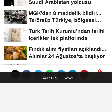
Suudi Arabistan yolcusu
MGK'dan 8 maddelik bildiri...
Terörsüz Türkiye, bölgesel
güvenlik...
Türk Tarih Kurumu’ndan tarihi
içerikler tek platformda
Fındık alım fiyatları açıklandı...
Alımlar 24 Ağustos'ta başlıyor
Türkiye ile Vietnam arasında
'hava'da yeni dönem... Sefer
AYRINTILAR
TAMAM
Yorumlar
Yorumlar
Yorumlar
kapasitesi...
Künye
İletişim
Çerez Politikası
Gizlilik İlkeleri