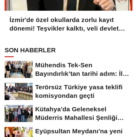
İzmir'de özel okullarda zorlu kayıt
dönemi! Teşvikler kalktı, veli devlet
okuluna yöneldi
SON HABERLER
Mühendis Tek-Sen
Bayındırlık’tan tarihi adım: İlk
şube Diyarbakır’da...
Terörsüz Türkiye yasa teklifi
komisyondan geçti
Kütahya'da Geleneksel
Müderris Mahallesi Şenliği
coşkusu
Eyüpsultan Meydanı'na yeni