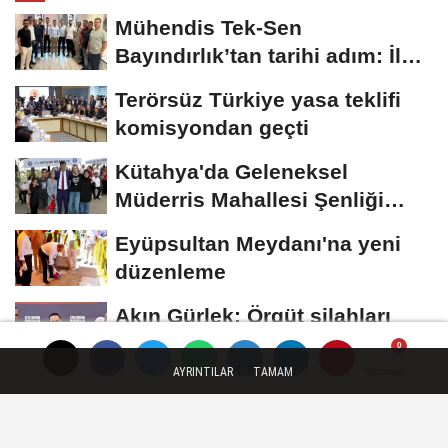
Mühendis Tek-Sen
Bayındırlık’tan tarihi adım: İlk
şube Diyarbakır’da...
Terörsüz Türkiye yasa teklifi
komisyondan geçti
Kütahya'da Geleneksel
Müderris Mahallesi Şenliği
coşkusu
Eyüpsultan Meydanı'na yeni
düzenleme
Akın Gürlek: Örgüt silahları
bırakacak, mağaraları
boşaltacak
AYRINTILAR
TAMAM
Yorumlar
Yorumlar