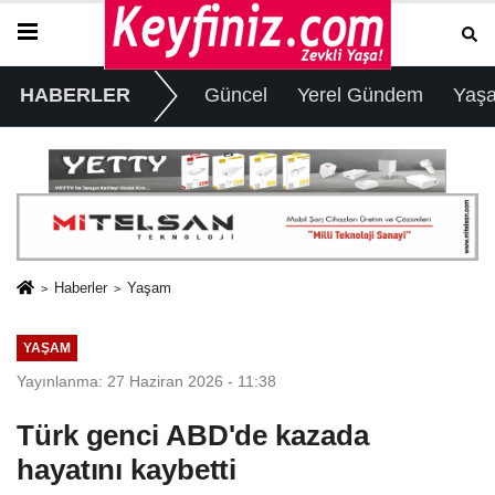
HABERLER
Güncel
Yerel Gündem
Yaş
Haberler
Yaşam
YAŞAM
Yayınlanma: 27 Haziran 2026 - 11:38
Türk genci ABD'de kazada
hayatını kaybetti