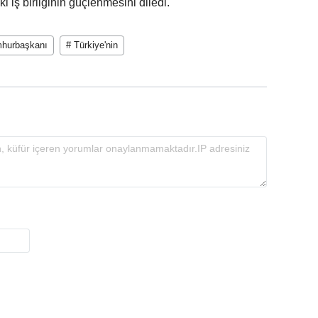
i iş birliğinin güçlenmesini diledi.
hurbaşkanı
# Türkiye'nin