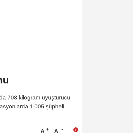
nu
ında 708 kilogram uyuşturucu
erasyonlarda 1.005 şüpheli
A
A