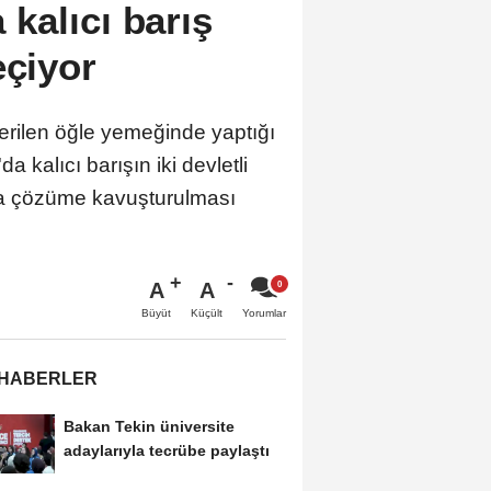
kalıcı barış
eçiyor
ilen öğle yemeğinde yaptığı
kalıcı barışın iki devletli
la çözüme kavuşturulması
A
A
Büyüt
Küçült
Yorumlar
 HABERLER
Bakan Tekin üniversite
adaylarıyla tecrübe paylaştı