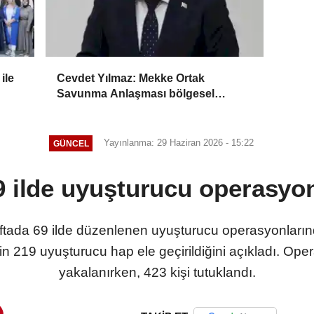
ile
Cevdet Yılmaz: Mekke Ortak
Savunma Anlaşması bölgesel
güvenliğe katkı sağlayacak
Yayınlanma: 29 Haziran 2026 - 15:22
GÜNCEL
9 ilde uyuşturucu operasyo
 haftada 69 ilde düzenlenen uyuşturucu operasyonlar
n 219 uyuşturucu hap ele geçirildiğini açıkladı. Op
yakalanırken, 423 kişi tutuklandı.