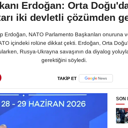
nı Erdoğan: Orta Doğu'da 
arı iki devletli çözümden g
 Erdoğan, NATO Parlamento Başkanları onuruna ver
 içindeki rolüne dikkat çekti. Erdoğan, Orta Doğu'da 
ularken, Rusya-Ukrayna savaşının da diyalog yoluy
gerektiğini söyledi.
TAKİP ET
SON