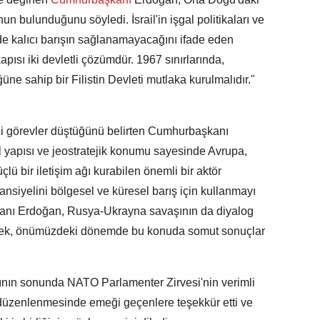
nun bulunduğunu söyledi. İsrail'in işgal politikaları ve
e kalıcı barışın sağlanamayacağını ifade eden
pısı iki devletli çözümdür. 1967 sınırlarında,
e sahip bir Filistin Devleti mutlaka kurulmalıdır."
i görevler düştüğünü belirten Cumhurbaşkanı
al yapısı ve jeostratejik konumu sayesinde Avrupa,
lü bir iletişim ağı kurabilen önemli bir aktör
ansiyelini bölgesel ve küresel barış için kullanmayı
şkanı Erdoğan, Rusya-Ukrayna savaşının da diyalog
terek, önümüzdeki dönemde bu konuda somut sonuçlar
ın sonunda NATO Parlamenter Zirvesi'nin verimli
düzenlenmesinde emeği geçenlere teşekkür etti ve