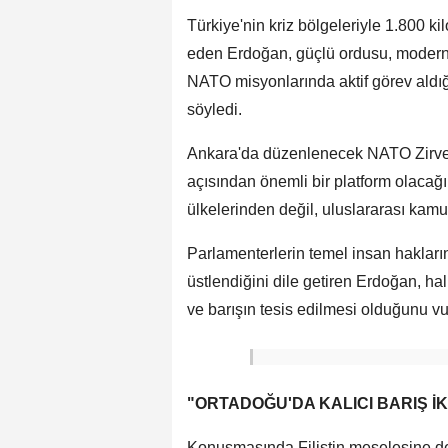
Türkiye'nin kriz bölgeleriyle 1.800 k
eden Erdoğan, güçlü ordusu, modern 
NATO misyonlarında aktif görev aldığ
söyledi.
Ankara'da düzenlenecek NATO Zirvesi
açısından önemli bir platform olacağ
ülkelerinden değil, uluslararası kamuo
Parlamenterlerin temel insan haklar
üstlendiğini dile getiren Erdoğan, hal
ve barışın tesis edilmesi olduğunu vu
"ORTADOĞU'DA KALICI BARIŞ İ
Konuşmasında Filistin meselesine d