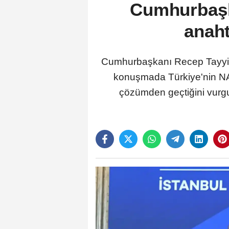
Cumhurbaşka
anaht
Cumhurbaşkanı Recep Tayyip
konuşmada Türkiye'nin NATO
çözümden geçtiğini vurg