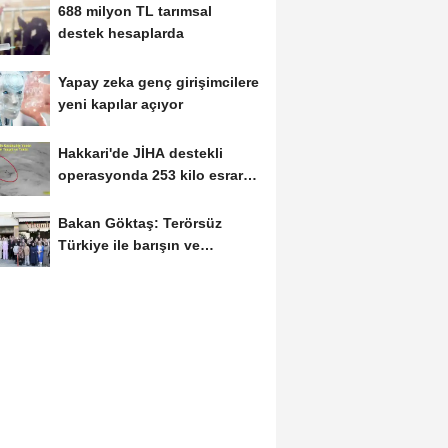
688 milyon TL tarımsal
destek hesaplarda
Yapay zeka genç girişimcilere
yeni kapılar açıyor
Hakkari'de JİHA destekli
operasyonda 253 kilo esrar
ele geçirildi
Bakan Göktaş: Terörsüz
Türkiye ile barışın ve
istikrarın güçlendiği...