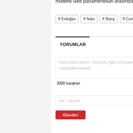
müttefik ülke parlamentoları arasındak
# Erdoğan
# Nato
# Barış
# Cum
YORUMLAR
Gönder