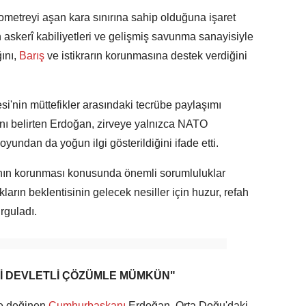
ilometreyi aşan kara sınırına sahip olduğuna işaret
askerî kabiliyetleri ve gelişmiş savunma sanayisiyle
ını,
Barış
ve istikrarın korunmasına destek verdiğini
'nin müttefikler arasındaki tecrübe paylaşımı
ını belirten Erdoğan, zirveye yalnızca NATO
yundan da yoğun ilgi gösterildiğini ifade etti.
ının korunması konusunda önemli sorumluluklar
kların beklentisinin gelecek nesiller için huzur, refah
rguladı.
Kİ DEVLETLİ ÇÖZÜMLE MÜMKÜN"
e değinen
Cumhurbaşkanı
Erdoğan, Orta Doğu'daki