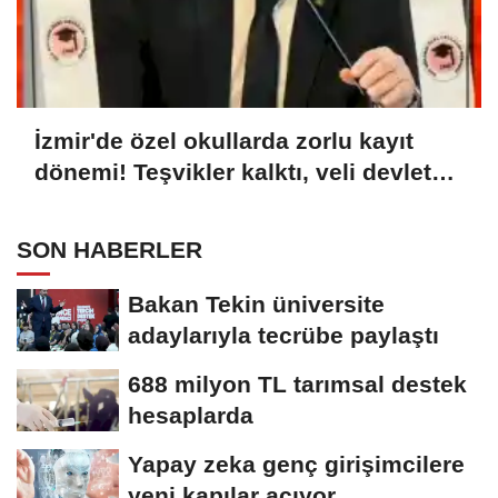
İzmir'de özel okullarda zorlu kayıt
dönemi! Teşvikler kalktı, veli devlet
okuluna yöneldi
SON HABERLER
Bakan Tekin üniversite
adaylarıyla tecrübe paylaştı
688 milyon TL tarımsal destek
hesaplarda
Yapay zeka genç girişimcilere
yeni kapılar açıyor