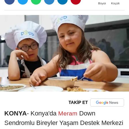
Büyüt
Küçült
TAKİP ET
KONYA
- Konya'da
Down
Meram
Sendromlu Bireyler Yaşam Destek Merkezi