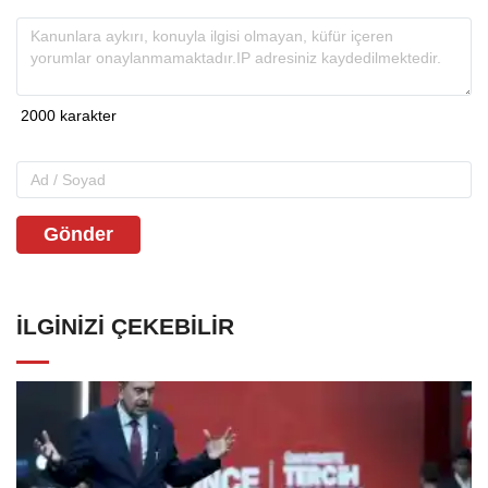
Gönder
İLGINIZI ÇEKEBILIR