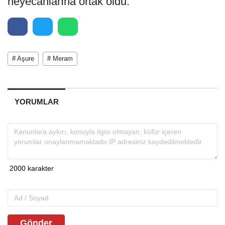
heyecanlarına ortak oldu.
# Aşure
# Meram
YORUMLAR
Gönder