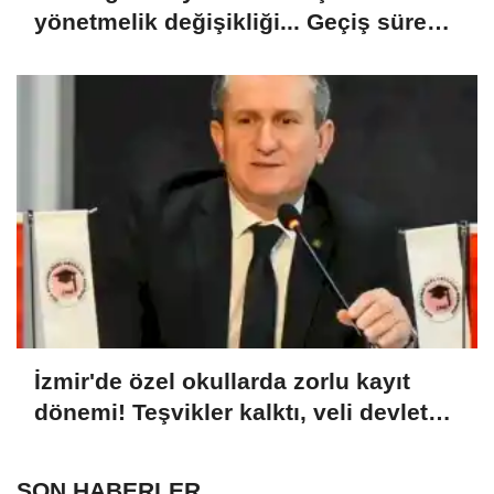
yönetmelik değişikliği... Geçiş süresi
uzatıldı
İzmir'de özel okullarda zorlu kayıt
dönemi! Teşvikler kalktı, veli devlet
okuluna yöneldi
SON HABERLER