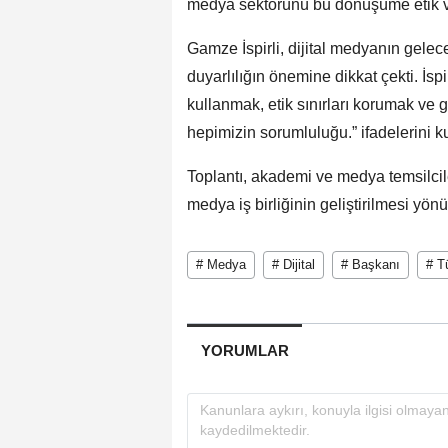
medya sektörünü bu dönüşüme etik ve b
Gamze İspirli, dijital medyanın gele
duyarlılığın önemine dikkat çekti. İsp
kullanmak, etik sınırları korumak ve
hepimizin sorumluluğu.” ifadelerini ku
Toplantı, akademi ve medya temsilcile
medya iş birliğinin geliştirilmesi yö
# Medya
# Dijital
# Başkanı
# T
YORUMLAR