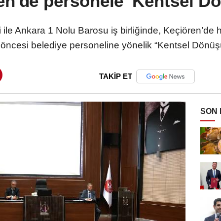
n'de personele 'Kentsel D
yesi ile Ankara 1 Nolu Barosu iş birliğinde, Keçiören’d
ncesi belediye personeline yönelik “Kentsel Dönüşüm
TAKİP ET
SON