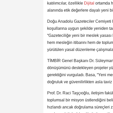
katılımcılar, özellikle
Dijital
ortamda hı
alanında etik değerlere dayalı yeni bi
Doğu Anadolu Gazeteciler Cemiyeti 
koşullarına uygun şekilde yeniden tan
“Gazeteciliğe yeni bir meslek yasası k
hem mesleğin itibarını hem de topl
yürütülen yasal düzenleme çalışmaların
TİMBİR Genel Başkanı Dr. Süleyman B
dönüşümünü destekleyen projeler yürü
gerektiğini vurguladı. Basa, “Yeni me
doğruluk ve güvenilirlikten asla taviz 
Prof. Dr. Raci Taşçıoğlu, iletişim fa
toplumsal bir misyon üstlendiğini be
hızlandı ancak doğrulama süreçleri z