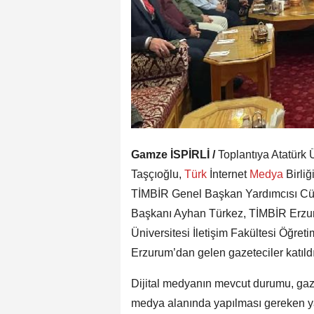
Gamze İSPİRLİ /
Toplantıya Atatürk Ü
Taşçıoğlu,
Türk
İnternet
Medya
Birli
TİMBİR Genel Başkan Yardımcısı Cün
Başkanı Ayhan Türkez, TİMBİR Erzur
Üniversitesi İletişim Fakültesi Öğret
Erzurum’dan gelen gazeteciler katıldı
Dijital medyanın mevcut durumu, ga
medya alanında yapılması gereken ya