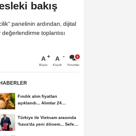
esleki bakış
” panelinin ardından, dijital
 değerlendirme toplantısı
A
A
Büyüt
Küçült
Yorumlar
 HABERLER
Fındık alım fiyatları
açıklandı... Alımlar 24
Ağustos'ta başlıyor
Türkiye ile Vietnam arasında
'hava'da yeni dönem... Sefer
kapasitesi...