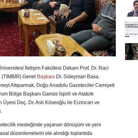
niversitesi İletişim Fakültesi Dekanı Prof. Dr. Raci
ği (TİMBİR) Genel
Başkanı
Dr. Süleyman Basa,
eyt Altıparmak, Doğu Anadolu Gazeteciler Cemiyeti
um Bölge Başkanı Gamze İspirli ve Atatürk
im Üyesi Doç. Dr. Aslı Köseoğlu ile Erzincan ve
.
zetecilik mesleğinde yaşanan dönüşüm ve yeni
sal düzenlemelerin ele alındığı toplantıda