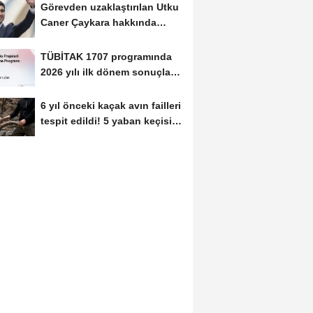
Görevden uzaklaştırılan Utku
Caner Çaykara hakkında
tahliye kararı
TÜBİTAK 1707 programında
2026 yılı ilk dönem sonuçları
açıklandı
6 yıl önceki kaçak avın failleri
tespit edildi! 5 yaban keçisi
için...