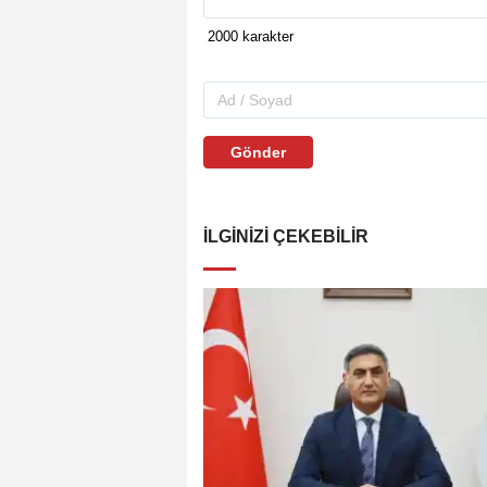
Gönder
İLGINIZI ÇEKEBILIR