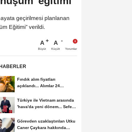
önüşüm' eğitimi
e hayata geçirilmesi planlanan
 Eğitimi” verildi.
A
A
Büyüt
Küçült
Yorumlar
 HABERLER
Fındık alım fiyatları
açıklandı... Alımlar 24
Ağustos'ta başlıyor
Türkiye ile Vietnam arasında
'hava'da yeni dönem... Sefer
kapasitesi...
Görevden uzaklaştırılan Utku
Caner Çaykara hakkında