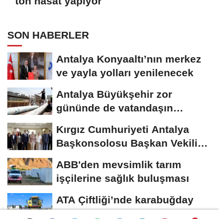
ton hasat yapıyor
SON HABERLER
Antalya Konyaaltı’nın merkez
ve yayla yolları yenilenecek
Antalya Büyükşehir zor
gününde de vatandaşın
yanında
Kırgız Cumhuriyeti Antalya
Başkonsolosu Başkan Vekili
Özdemir’i...
ABB'den mevsimlik tarım
işçilerine sağlık buluşması
ATA Çiftliği’nde karabuğday
hasadı başladı