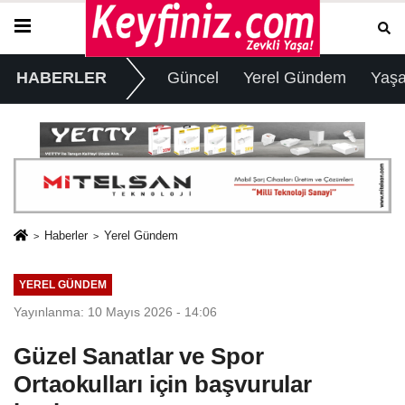
HABERLER
Güncel
Yerel Gündem
Yaş
Haberler
Yerel Gündem
YEREL GÜNDEM
Yayınlanma: 10 Mayıs 2026 - 14:06
Güzel Sanatlar ve Spor
Ortaokulları için başvurular