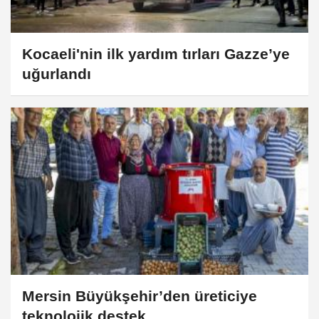
Kocaeli'nin ilk yardım tırları Gazze’ye
uğurlandı
Mersin Büyükşehir’den üreticiye
teknolojik destek