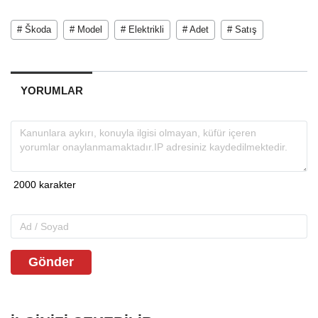
# Škoda
# Model
# Elektrikli
# Adet
# Satış
YORUMLAR
Gönder