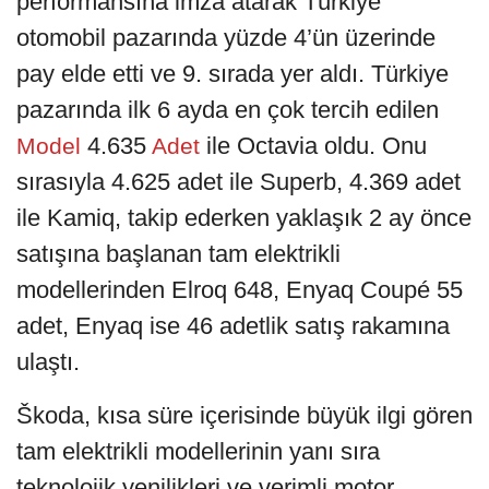
performansına imza atarak Türkiye
otomobil pazarında yüzde 4’ün üzerinde
pay elde etti ve 9. sırada yer aldı. Türkiye
pazarında ilk 6 ayda en çok tercih edilen
4.635
ile Octavia oldu. Onu
Model
Adet
sırasıyla 4.625 adet ile Superb, 4.369 adet
ile Kamiq, takip ederken yaklaşık 2 ay önce
satışına başlanan tam elektrikli
modellerinden Elroq 648, Enyaq Coupé 55
adet, Enyaq ise 46 adetlik satış rakamına
ulaştı.
Škoda, kısa süre içerisinde büyük ilgi gören
tam elektrikli modellerinin yanı sıra
teknolojik yenilikleri ve verimli motor