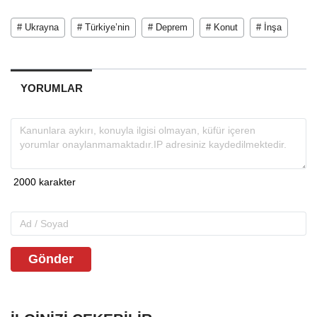
# Ukrayna
# Türkiye’nin
# Deprem
# Konut
# İnşa
YORUMLAR
Gönder