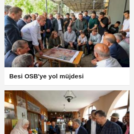
Besi OSB'ye yol müjdesi