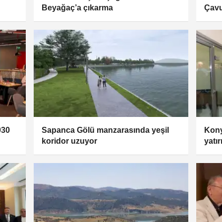
Beyağaç’a çıkarma
Çavu
030
Sapanca Gölü manzarasında yeşil
Kony
koridor uzuyor
yatır