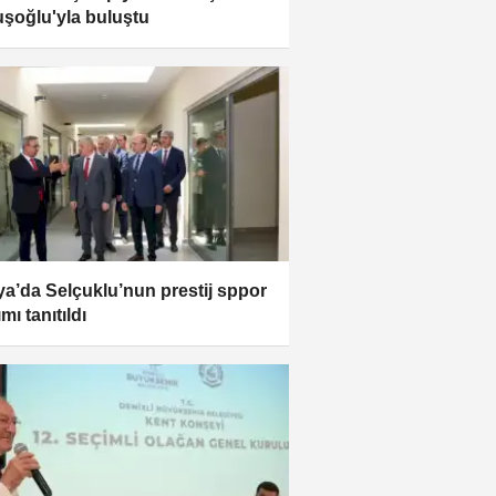
şoğlu'yla buluştu
a’da Selçuklu’nun prestij sppor
ımı tanıtıldı