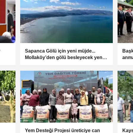
r
Sapanca Gölü için yeni müjde...
Başk
Mollaköy’den gölü besleyecek yeni
anma
hat devrede
Yem Desteği Projesi üreticiye can
Kays