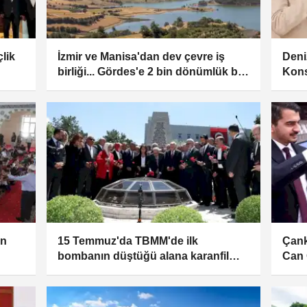
lik
İzmir ve Manisa'dan dev çevre iş
Deni
birliği... Gördes'e 2 bin dönümlük bal
Kons
ormanı geliyor
an
15 Temmuz'da TBMM'de ilk
Çank
bombanın düştüğü alana karanfil
Can 
bırakıldı