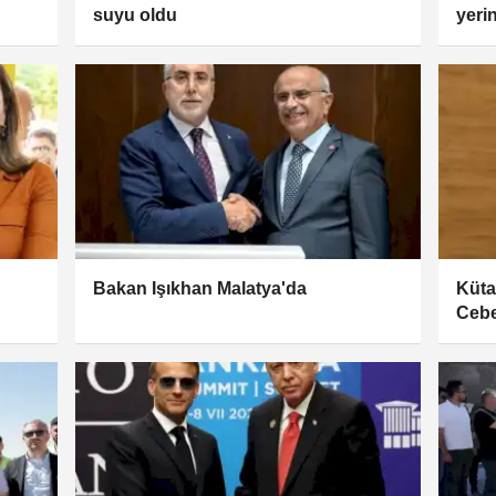
suyu oldu
yeri
Bakan Işıkhan Malatya'da
Küta
Cebe