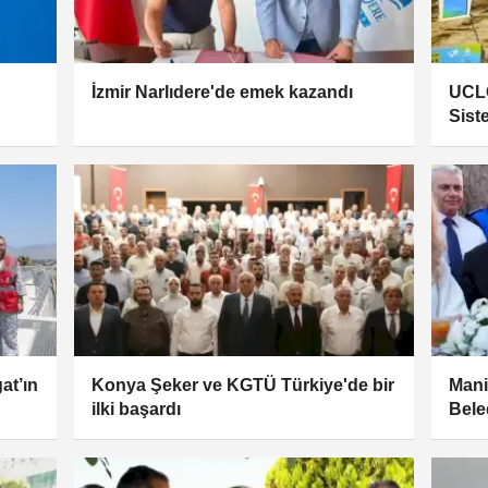
İzmir Narlıdere'de emek kazandı
UCLG
Sist
at’ın
Konya Şeker ve KGTÜ Türkiye'de bir
Mani
ilki başardı
Bele