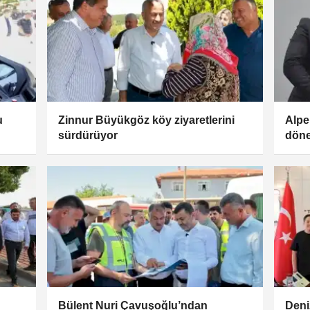
u
Zinnur Büyükgöz köy ziyaretlerini
Alpe
sürdürüyor
döne
aldı
Bülent Nuri Çavuşoğlu’ndan
Deni