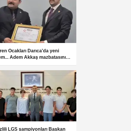
ren Ocakları Darıca'da yeni
m... Adem Akkaş mazbatasını
zlili LGS şampiyonları Başkan