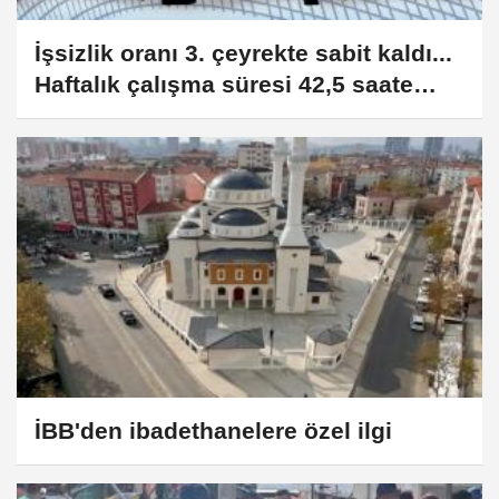
İşsizlik oranı 3. çeyrekte sabit kaldı...
Haftalık çalışma süresi 42,5 saate
yükseldi
İBB'den ibadethanelere özel ilgi