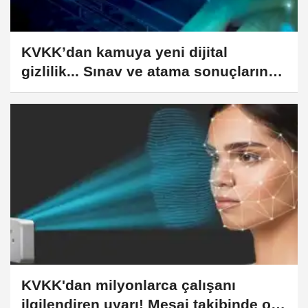
KVKK’dan kamuya yeni dijital
gizlilik... Sınav ve atama sonuçlarında
toplu ilan devri sona erdi
KVKK'dan milyonlarca çalışanı
ilgilendiren uyarı! Mesai takibinde o