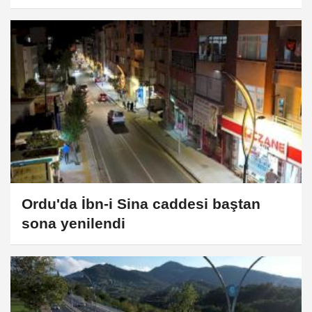
Ordu'da İbn-i Sina caddesi baştan
sona yenilendi