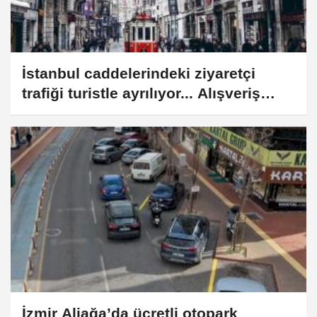
İstanbul caddelerindeki ziyaretçi
trafiği turistle ayrılıyor... Alışveriş
Caddeleri Raporu yayımlandı
İzmir Aliağa’da ücretli otopark