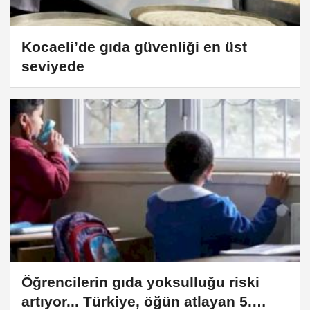
Kocaeli’de gıda güvenliği en üst
seviyede
Öğrencilerin gıda yoksulluğu riski
artıyor... Türkiye, öğün atlayan 5.