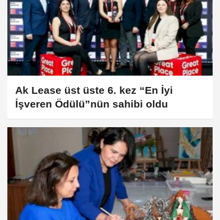
Ak Lease üst üste 6. kez “En İyi
İşveren Ödülü”nün sahibi oldu