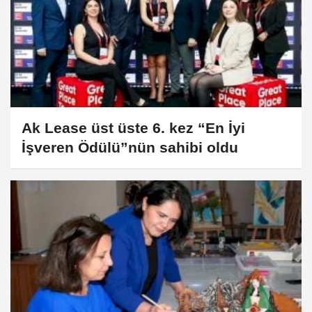
Ak Lease üst üste 6. kez “En İyi
İşveren Ödülü”nün sahibi oldu