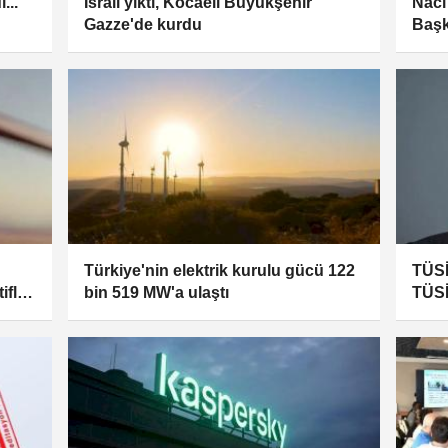
...
İsrail yıktı, Kocaeli Büyükşehir
Naci
Gazze'de kurdu
Başk
Türkiye'nin elektrik kurulu gücü 122
TÜSİ
ifler
bin 519 MW'a ulaştı
TÜSİ