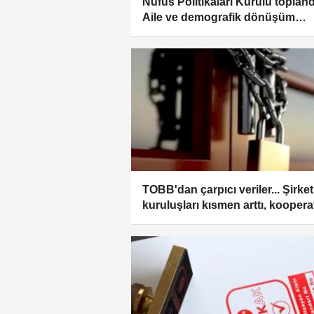
Nüfus Politikaları Kurulu toplandı
Aile ve demografik dönüşüm
masaya yatırıldı
TOBB'dan çarpıcı veriler... Şirket
kuruluşları kısmen arttı, kooperat
azaldı!