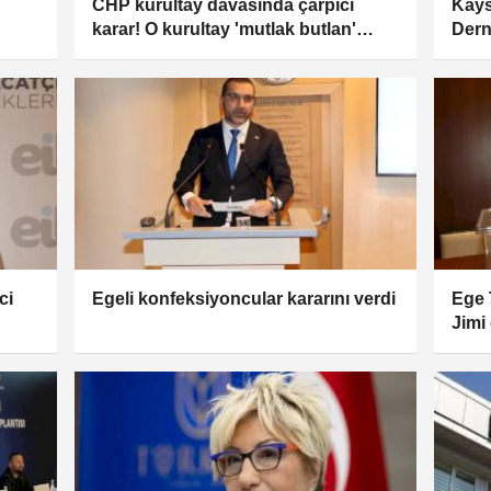
CHP kurultay davasında çarpıcı
Kays
karar! O kurultay 'mutlak butlan'
Dern
sayıldı, yönetim için tedbir kararı
ci
Egeli konfeksiyoncular kararını verdi
Ege 
Jimi