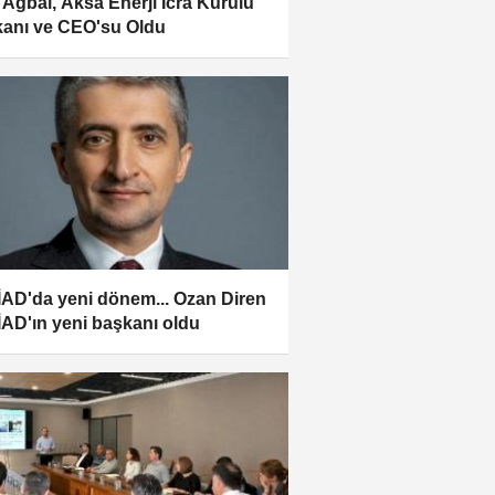
 Ağbal, Aksa Enerji İcra Kurulu
anı ve CEO'su Oldu
AD'da yeni dönem... Ozan Diren
AD'ın yeni başkanı oldu