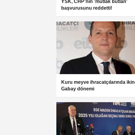
YSK, CHP’nin 'mutlak butlan'
başvurusunu reddetti!
Kuru meyve ihracatçılarında ikin
Gabay dönemi