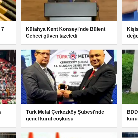
 7
Kütahya Kent Konseyi'nde Bülent
Kişi
Cebeci güven tazeledi
değe
n
Türk Metal Çerkezköy Şubesi'nde
BDDK
genel kurul coşkusu
kuru