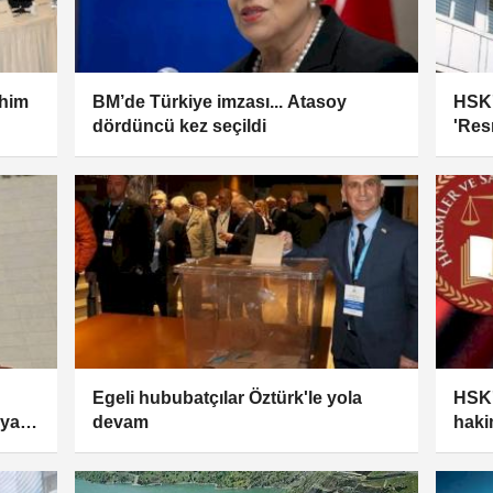
ahim
BM’de Türkiye imzası... Atasoy
HSK'd
dördüncü kez seçildi
'Res
Egeli hububatçılar Öztürk'le yola
HSK'
'ya
devam
haki