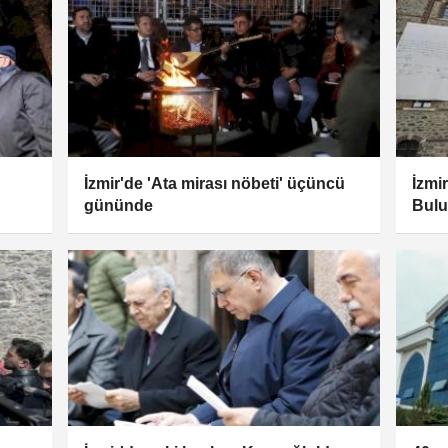
İzmir'de 'Ata mirası nöbeti' üçüncü
İzmi
gününde
Bulu