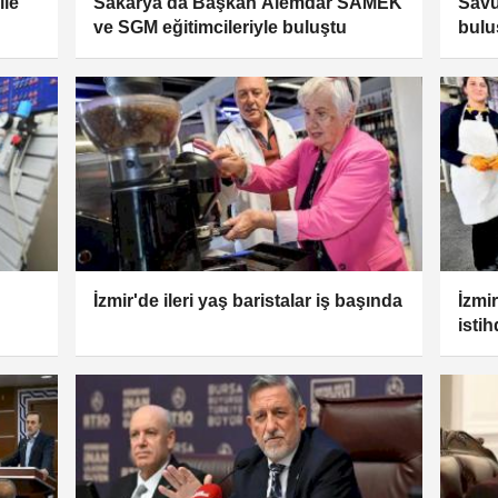
ile
Sakarya'da Başkan Alemdar SAMEK
Savu
ve SGM eğitimcileriyle buluştu
bulu
İzmir'de ileri yaş baristalar iş başında
İzmi
isti