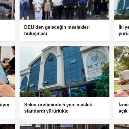
DEÜ’den geleceğin meslekleri
İki 
buluşması
yürür
çalı
lüyor
Şeker üretiminde 5 yeni meslek
İzmi
standardı yürürlükte
açık
Fabr