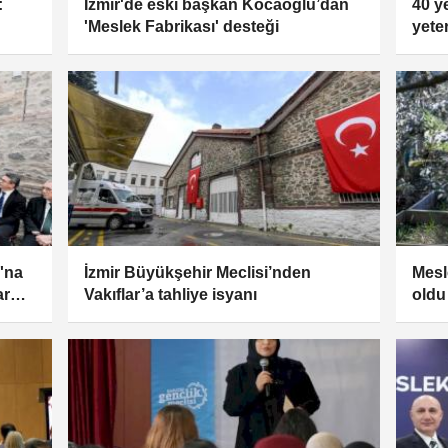
:
İzmir'de eski başkan Kocaoğlu’dan
40 y
'Meslek Fabrikası' desteği
yete
belg
'na
İzmir Büyükşehir Meclisi’nden
Mesl
ar
Vakıflar’a tahliye isyanı
oldu