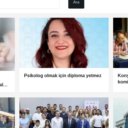
Psikolog olmak için diploma yetmez
Kony
n
komi
Halen