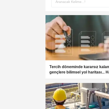
Tercih döneminde kararsız kala
gençlere bilimsel yol haritası... 
kararsızsanız bu testi çözün!