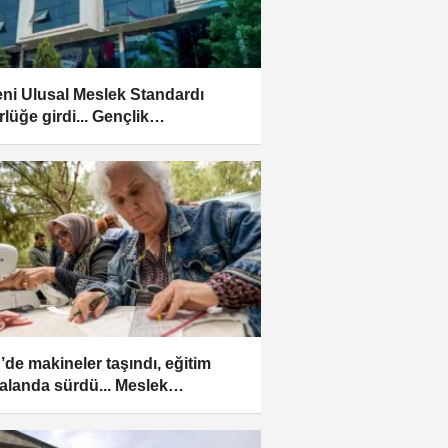
yeni Ulusal Meslek Standardı
lüğe girdi... Gençlik
şanlığına resmî statü
r’de makineler taşındı, eğitim
 alanda sürdü... Meslek
ikası'nda açık hava eğitimi!