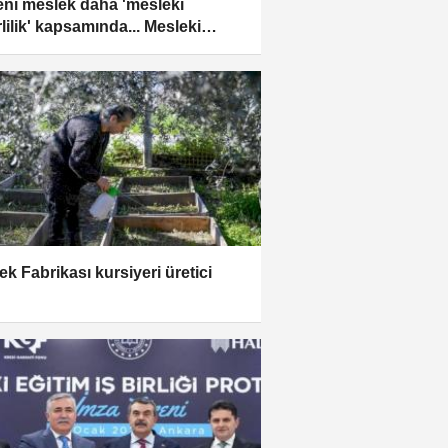
eni meslek daha 'mesleki
rlilik' kapsamında... Mesleki
e zorunluluğu 244'e çıktı
ek Fabrikası kursiyeri üretici