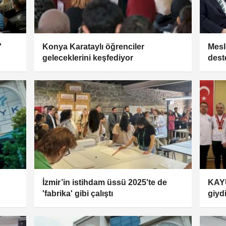
'
Konya Karataylı öğrenciler
Mesl
geleceklerini keşfediyor
deste
imza
İzmir’in istihdam üssü 2025'te de
KAYÜ
'fabrika' gibi çalıştı
giyd