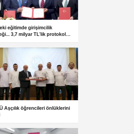
eki eğitimde girişimcilik
ği... 3,7 milyar TL’lik protokol
landı
 Aşçılık öğrencileri önlüklerini
i