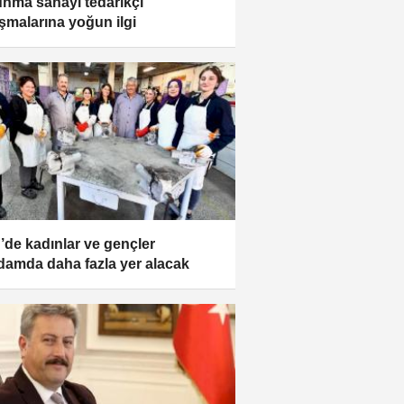
nma sanayi tedarikçi
şmalarına yoğun ilgi
r’de kadınlar ve gençler
hdamda daha fazla yer alacak