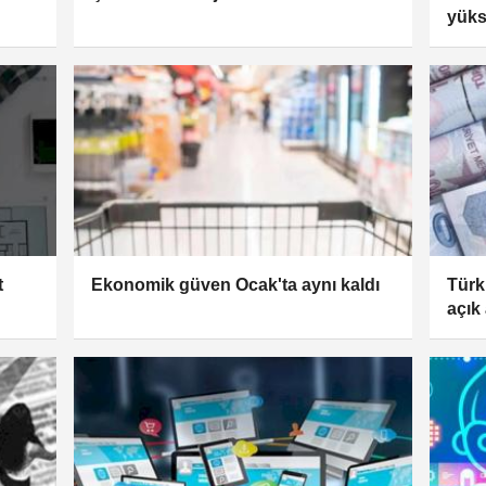
yüks
yaşla
t
Ekonomik güven Ocak'ta aynı kaldı
Türk
açık