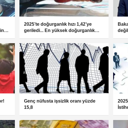
2025’te doğurganlık hızı 1,42’ye
Baka
in
geriledi... En yüksek doğurganlık
deği
3,15 çocuk ile Şanlıurfa oldu
r!
Genç nüfusta işsizlik oranı yüzde
2025’
15,8
İsti