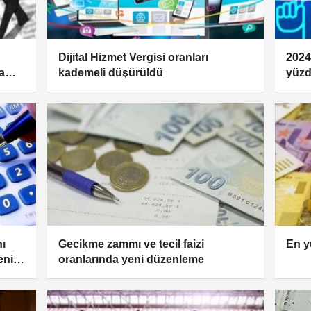
Dijital Hizmet Vergisi oranları
2024
a
kademeli düşürüldü
yüzd
İsta
nı
Gecikme zammı ve tecil faizi
En y
eni
oranlarında yeni düzenleme