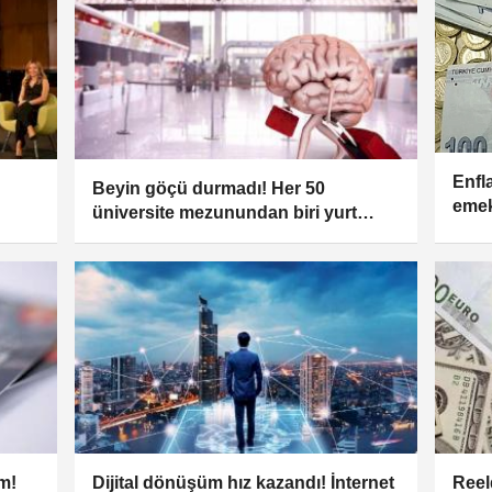
Enfl
Beyin göçü durmadı! Her 50
emek
üniversite mezunundan biri yurt
dışında!
im!
Dijital dönüşüm hız kazandı! İnternet
Reel