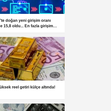
'te doğan yeni girişim oranı
e 15,8 oldu... En fazla girişim
nbul'da kuruldu
üksek reel getiri külçe altında!