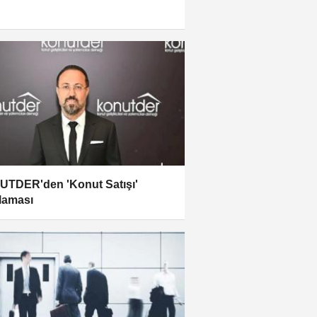
TDER'den 'Konut Satışı'
laması