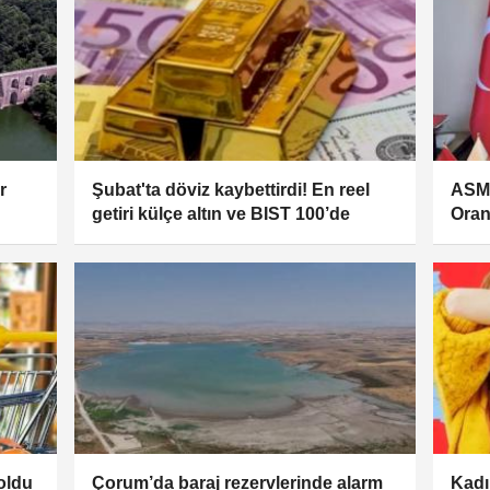
r
Şubat'ta döviz kaybettirdi! En reel
ASM’
getiri külçe altın ve BIST 100’de
Oran
oldu
Çorum’da baraj rezervlerinde alarm
Kadı