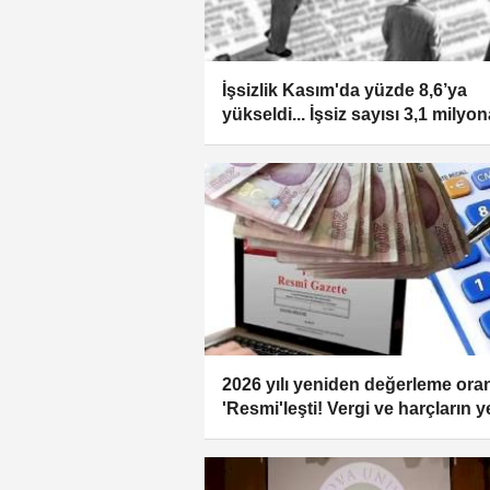
İşsizlik Kasım'da yüzde 8,6’ya
yükseldi... İşsiz sayısı 3,1 milyon
ulaştı
2026 yılı yeniden değerleme ora
'Resmi'leşti! Vergi ve harçların y
artışı bu oranın altında olacak!