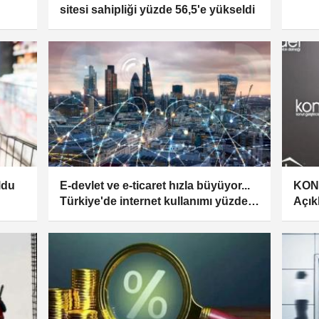
sitesi sahipliği yüzde 56,5'e yükseldi
ldu
E-devlet ve e-ticaret hızla büyüyor...
KONU
Türkiye'de internet kullanımı yüzde
Açık
90,9’a yükseldi