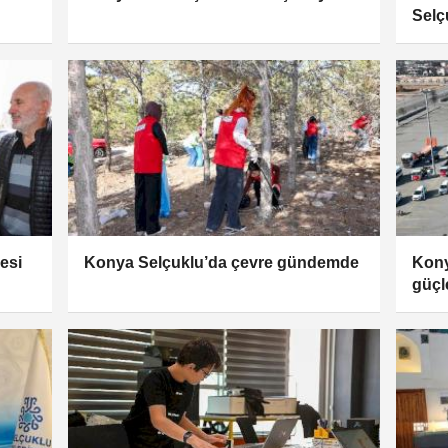
Selç
esi
Konya Selçuklu’da çevre gündemde
Kony
güçl