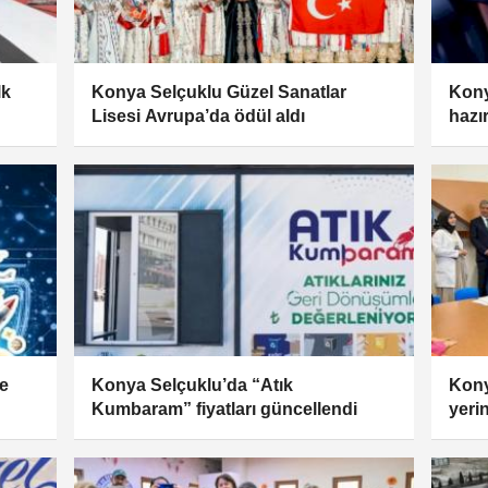
lk
Konya Selçuklu Güzel Sanatlar
Kon
Lisesi Avrupa’da ödül aldı
hazır
e
Konya Selçuklu’da “Atık
Kony
Kumbaram” fiyatları güncellendi
yeri