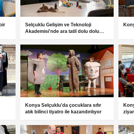
bir
Selçuklu Gelişim ve Teknoloji
Konya
Akademisi'nde ara tatil dolu dolu
geçti
Konya Selçuklu'da çocuklara sıfır
Kony
atık bilinci tiyatro ile kazandırılıyor
ziya