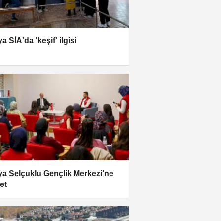
 SİA'da 'keşif' ilgisi
a Selçuklu Gençlik Merkezi’ne
ret