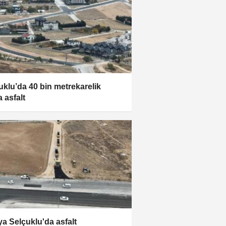
uklu’da 40 bin metrekarelik
a asfalt
a Selçuklu'da asfalt