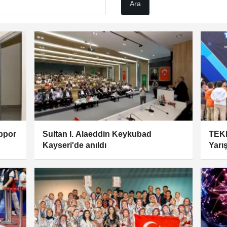
sppor
Sultan I. Alaeddin Keykubad
TEKN
Kayseri'de anıldı
Yarı