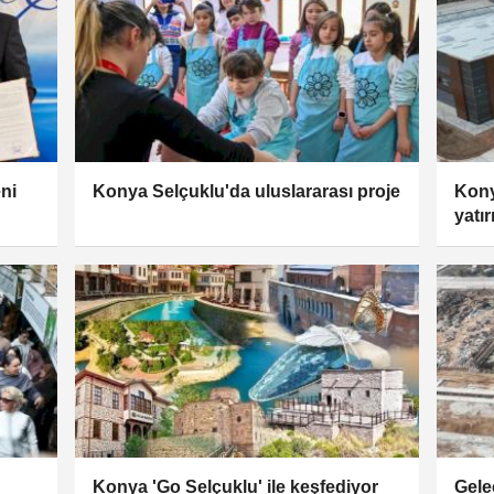
ni
Konya Selçuklu'da uluslararası proje
Kony
yatı
Konya 'Go Selçuklu' ile keşfediyor
Gele