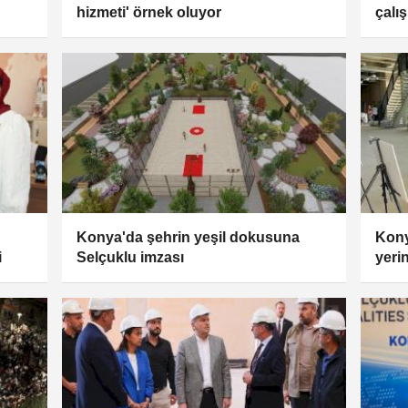
hizmeti' örnek oluyor
çalı
Konya'da şehrin yeşil dokusuna
Kony
i
Selçuklu imzası
yeri