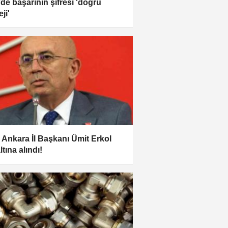
de başarının şifresi 'doğru
eji'
Ankara İl Başkanı Ümit Erkol
tına alındı!