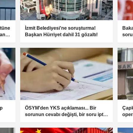
ütüne
İzmit Belediyesi'ne soruşturma!
Baka
anlı
Başkan Hürriyet dahil 31 gözaltı!
soru
huku
gide
ap
ÖSYM'den YKS açıklaması... Bir
Çapk
sorunun cevabı değişti, bir soru iptal
oper
edildi!