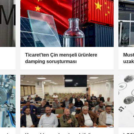
Ticaret'ten Çin menşeli ürünlere
Must
damping soruşturması
uzakl