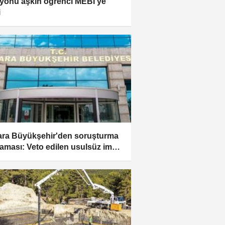
lyonu aşkın öğrenci MEBİ'ye
i
ra Büyükşehir'den soruşturma
laması: Veto edilen usulsüz imar
ı!