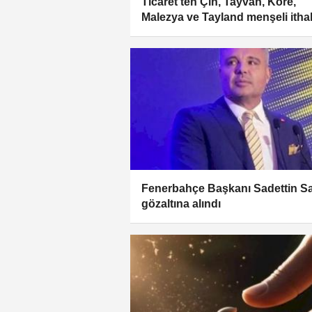
Ticaret'ten Çin, Tayvan, Kore,
Malezya ve Tayland menşeli ithal
yeni soruşturma
Fenerbahçe Başkanı Sadettin S
gözaltına alındı