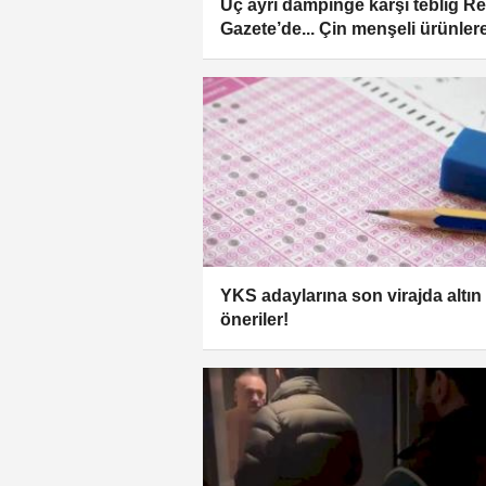
Üç ayrı dampinge karşı tebliğ R
Gazete’de... Çin menşeli ürünler
Türkiye'den yakın takip
YKS adaylarına son virajda altın
öneriler!