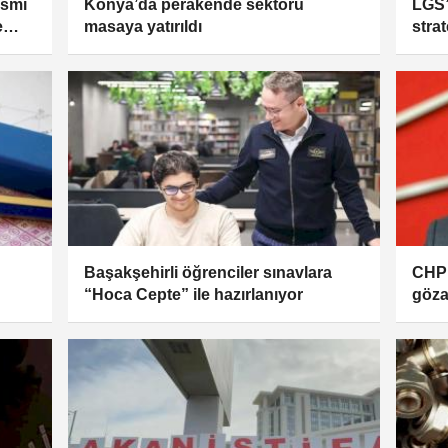
esmi
Konya’da perakende sektörü
LGS’
e
masaya yatırıldı
strat
Başakşehirli öğrenciler sınavlara
CHP 
“Hoca Cepte” ile hazırlanıyor
gözal