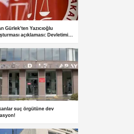
n Gürlek'ten Yazıcıoğlu
şturması açıklaması: Devletimiz
k içinde sonuna kadar
cektir
anlar suç örgütüne dev
asyon!