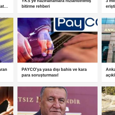
YKS’ye hazırlananlara hızlandırılmış
3 mi
atta
bitirme rehberi
erişt
aran
PAYCO’ya yasa dışı bahis ve kara
Anka
para soruşturması!
açık
artış