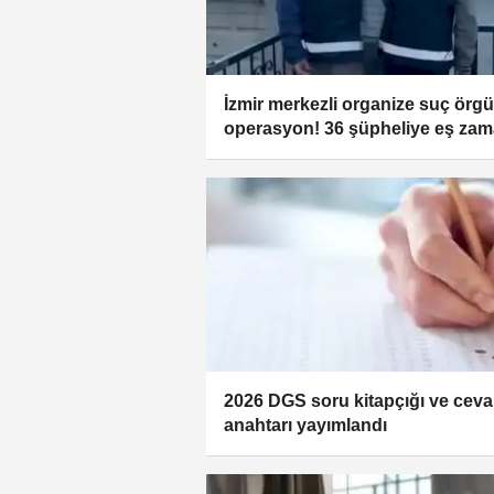
İzmir merkezli organize suç örg
operasyon! 36 şüpheliye eş zam
baskın
2026 DGS soru kitapçığı ve cev
anahtarı yayımlandı