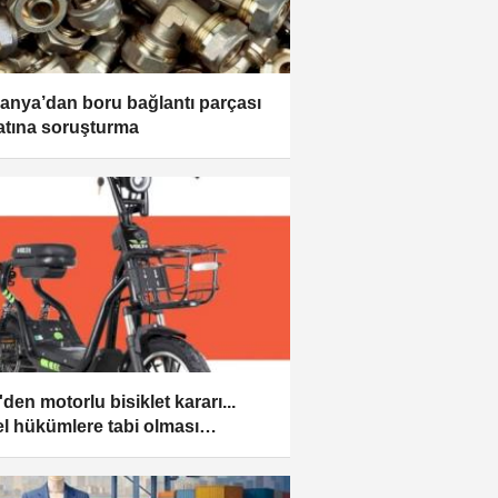
nya’dan boru bağlantı parçası
latına soruşturma
den motorlu bisiklet kararı...
l hükümlere tabi olması
asa’ya aykırı değil