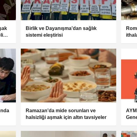
Uşak
Birlik ve Dayanışma'dan sağlık
Roma
li
sistemi eleştirisi
itha
unda
Ramazan'da mide sorunları ve
AYM'
halsizliği aşmak için altın tavsiyeler
Gene
Anay