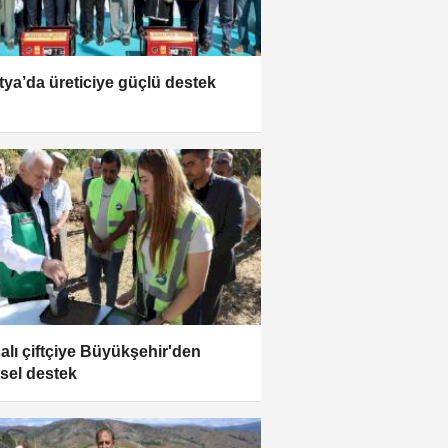
tya’da üreticiye güçlü destek
alı çiftçiye Büyükşehir'den
msel destek