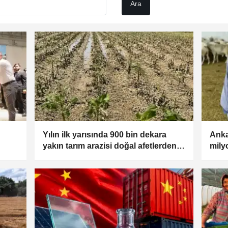
Yılın ilk yarısında 900 bin dekara
Anka
yakın tarım arazisi doğal afetlerden
mily
zarar gördü