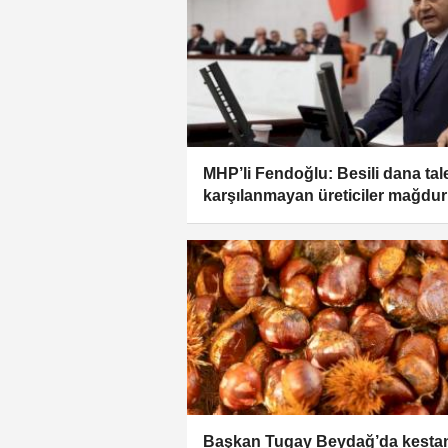
MHP’li Fendoğlu: Besili dana tal
karşılanmayan üreticiler mağdur
Başkan Tugay Beydağ’da kesta