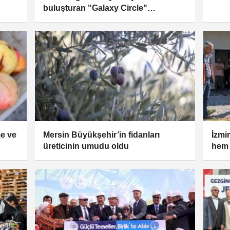
buluşturan "Galaxy Circle"
programını duyurdu
me ve
Mersin Büyükşehir’in fidanları
İzmir
üreticinin umudu oldu
hem 