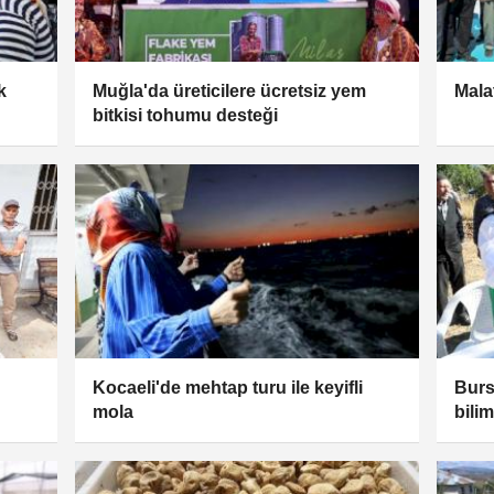
k
Muğla'da üreticilere ücretsiz yem
Mala
bitkisi tohumu desteği
Kocaeli'de mehtap turu ile keyifli
Burs
mola
bili