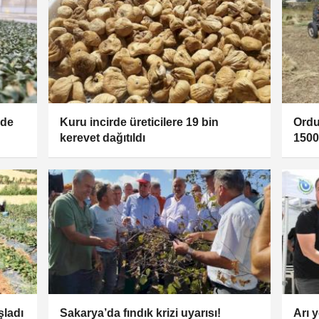
ide
Kuru incirde üreticilere 19 bin
Ordu
kerevet dağıtıldı
1500 
şladı
Sakarya’da fındık krizi uyarısı!
Arı y