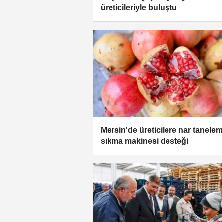
üreticileriyle buluştu
Mersin'de üreticilere nar tanele
sıkma makinesi desteği