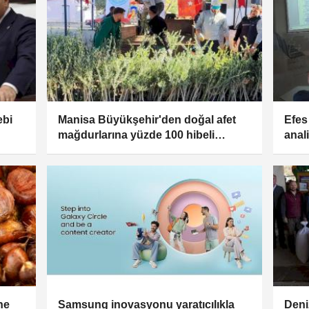
ebi
Manisa Büyükşehir'den doğal afet
Efes
mağdurlarına yüzde 100 hibeli
anal
destek
ne
Samsung inovasyonu yaratıcılıkla
Deni