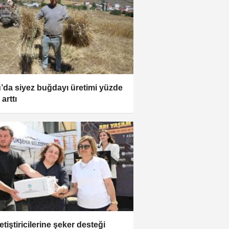
’da siyez buğdayı üretimi yüzde
arttı
etiştiricilerine şeker desteği