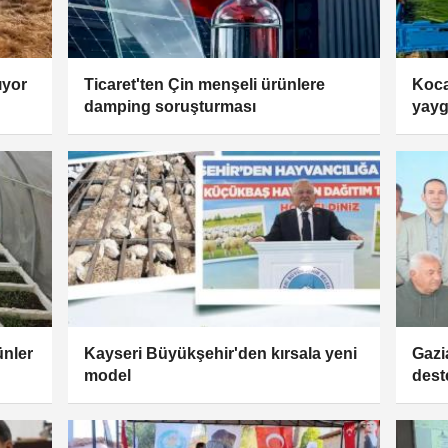
ıyor
Ticaret'ten Çin menşeli ürünlere
Koca
damping soruşturması
yayg
ünler
Kayseri Büyükşehir'den kırsala yeni
Gazi
model
dest