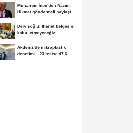
Muharrem İnce’den Nâzım
Hikmet göndermeli paylaşım:
Vatan hainliğine...
Dervişoğlu: İhanet belgesini
kabul etmeyeceğiz
Akdeniz’de mikroplastik
denetimi... 23 tesise 47,6
milyon TL ceza!