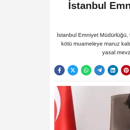
İstanbul Emn
İstanbul Emniyet Müdürlüğü, 
kötü muameleye maruz kaldığ
yasal mevzu