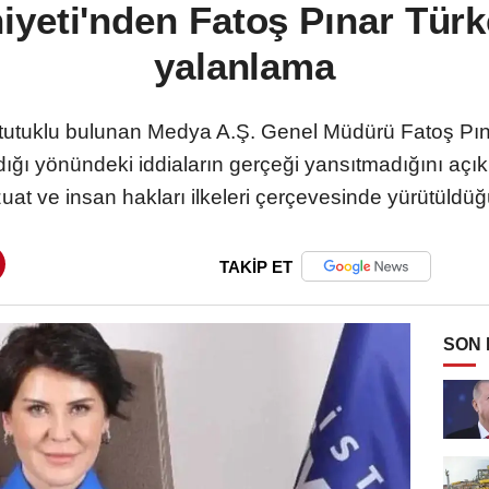
iyeti'nden Fatoş Pınar Türke
yalanlama
tutuklu bulunan Medya A.Ş. Genel Müdürü Fatoş Pına
ı yönündeki iddiaların gerçeği yansıtmadığını açıkl
at ve insan hakları ilkeleri çerçevesinde yürütüldüğü
TAKİP ET
SON