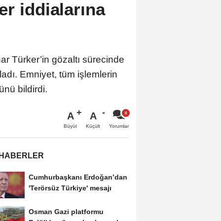
r iddialarına
r Türker’in gözaltı sürecinde
adı. Emniyet, tüm işlemlerin
nü bildirdi.
A
A
Büyüt
Küçült
Yorumlar
 HABERLER
Cumhurbaşkanı Erdoğan’dan
'Terörsüz Türkiye' mesajı
Osman Gazi platformu