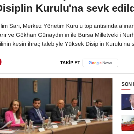
isiplin Kurulu'na sevk edild
m Sarı, Merkez Yönetim Kurulu toplantısında alınan
arır ve Gökhan Günaydın’ın ile Bursa Milletvekili Nu
inin kesin ihraç talebiyle Yüksek Disiplin Kurulu’na s
TAKİP ET
SON