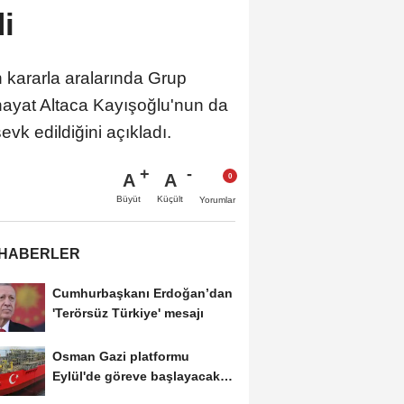
i
 kararla aralarında Grup
rhayat Altaca Kayışoğlu'nun da
evk edildiğini açıkladı.
A
A
Büyüt
Küçült
Yorumlar
 HABERLER
Cumhurbaşkanı Erdoğan’dan
'Terörsüz Türkiye' mesajı
Osman Gazi platformu
Eylül'de göreve başlayacak...
Gabar’da günlük...