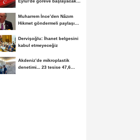
Eylül'de göreve başlayacak...
Gabar’da günlük...
Muharrem İnce’den Nâzım
Hikmet göndermeli paylaşım:
Vatan hainliğine...
Dervişoğlu: İhanet belgesini
kabul etmeyeceğiz
Akdeniz’de mikroplastik
denetimi... 23 tesise 47,6
milyon TL ceza!