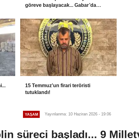
göreve başlayacak... Gabar’da
günlük petrol üretimi 83 bin 200
varile ulaştı
...
15 Temmuz'un firari teröristi
tutuklandı!
Yayınlanma: 10 Haziran 2026 - 19:06
YAŞAM
in süreci başladı... 9 Mille