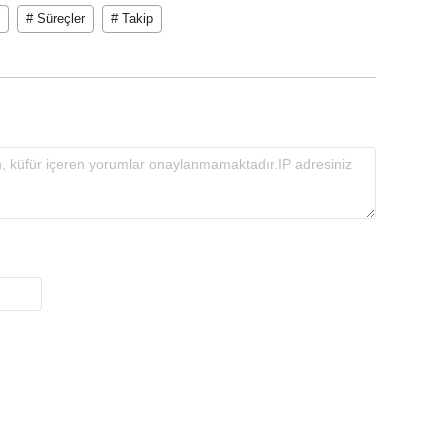
# Süreçler
# Takip