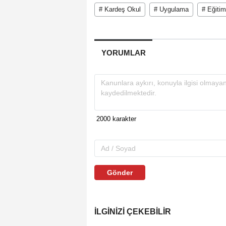
# Kardeş Okul
# Uygulama
# Eğitim
YORUMLAR
Gönder
İLGINIZI ÇEKEBILIR