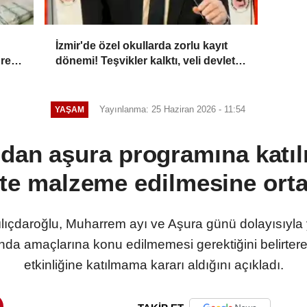
İzmir'de özel okullarda zorlu kayıt
üresi
dönemi! Teşvikler kalktı, veli devlet
okuluna yöneldi
Yayınlanma: 25 Haziran 2026 - 11:54
YAŞAM
ndan aşura programına katıl
ete malzeme edilmesine ort
çdaroğlu, Muharrem ayı ve Aşura günü dolayısıyla y
nda amaçlarına konu edilmemesi gerektiğini belirter
etkinliğine katılmama kararı aldığını açıkladı.