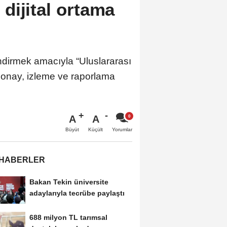
dijital ortama
çlendirmek amacıyla “Uluslararası
onay, izleme ve raporlama
A
A
Büyüt
Küçült
Yorumlar
 HABERLER
Bakan Tekin üniversite
adaylarıyla tecrübe paylaştı
688 milyon TL tarımsal