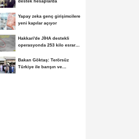
destek hesaplarda
Yapay zeka genç girişimcilere
yeni kapılar açıyor
Hakkari'de JİHA destekli
operasyonda 253 kilo esrar
ele geçirildi
Bakan Göktaş: Terörsüz
Türkiye ile barışın ve
istikrarın güçlendiği...