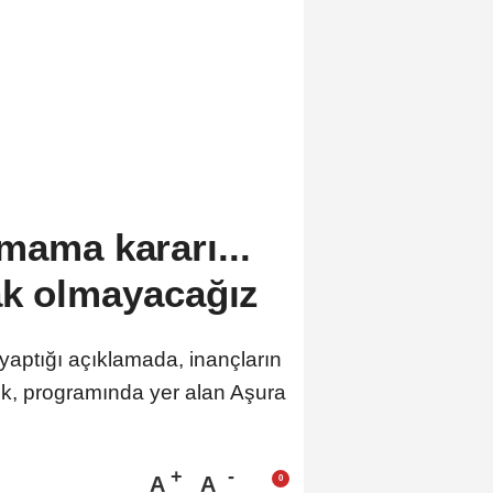
mama kararı...
ak olmayacağız
aptığı açıklamada, inançların
ek, programında yer alan Aşura
A
A