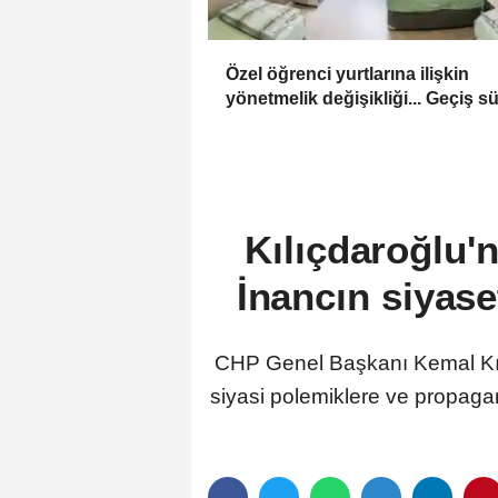
Özel öğrenci yurtlarına ilişkin
yönetmelik değişikliği... Geçiş s
uzatıldı
Kılıçdaroğlu'
İnancın siyas
CHP Genel Başkanı Kemal Kılı
siyasi polemiklere ve propaga