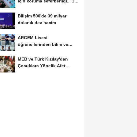
için koruma seferberliği... 180
deniz canlısı...
Bilişim 500'de 39 milyar
dolarlık dev hacim
ARGEM Lisesi
öğrencilerinden bilim ve
teknolojide çifte başarı
MEB ve Türk Kızılay'dan
Çocuklara Yönelik Afet
Farkındalık Çalıştayı