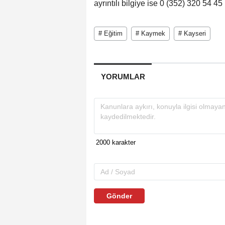
ayrıntılı bilgiye ise 0 (352) 320 54 45
# Eğitim
# Kaymek
# Kayseri
YORUMLAR
Gönder