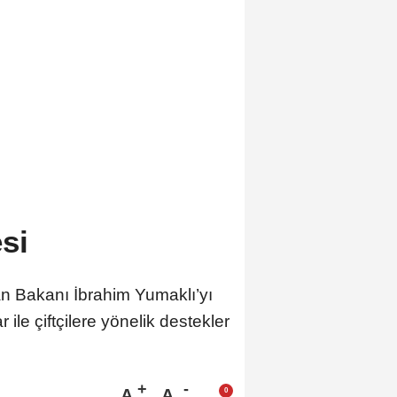
si
n Bakanı İbrahim Yumaklı’yı
le çiftçilere yönelik destekler
A
A