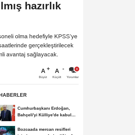
mış hazırlık
soneli olma hedefiyle KPSS’ye
aatlerinde gerçekleştirilecek
mli avantaj sağlayacak.
A
A
Büyüt
Küçült
Yorumlar
 HABERLER
Cumhurbaşkanı Erdoğan,
Bahçeli'yi Külliye'de kabul
etti
Bozcaada mercan resifleri