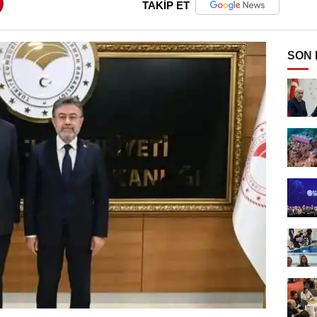
TAKİP ET
SON