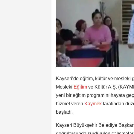
Kayseri’de eğitim, kültür ve mesleki g
Mesleki
Eğitim
ve Kültür A.Ş. (KAYME
yeni bir eğitim programını hayata ge
hizmet veren
Kaymek
tarafından düz
başladı.
Kayseri Büyükşehir Belediye Başkanı
doğrultusunda sürdürülen çalışmalar 