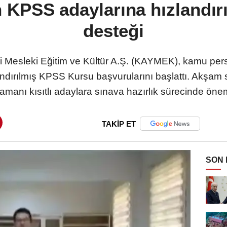
KPSS adaylarına hızlandırıl
desteği
i Mesleki Eğitim ve Kültür A.Ş. (KAYMEK), kamu per
andırılmış KPSS Kursu başvurularını başlattı. Akşam s
 zamanı kısıtlı adaylara sınava hazırlık sürecinde öne
TAKİP ET
SON