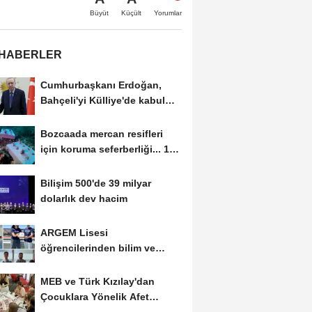
Büyüt
Küçült
Yorumlar
 HABERLER
Cumhurbaşkanı Erdoğan,
Bahçeli'yi Külliye'de kabul
etti
Bozcaada mercan resifleri
için koruma seferberliği... 180
deniz canlısı...
Bilişim 500'de 39 milyar
dolarlık dev hacim
ARGEM Lisesi
öğrencilerinden bilim ve
teknolojide çifte başarı
MEB ve Türk Kızılay'dan
Çocuklara Yönelik Afet