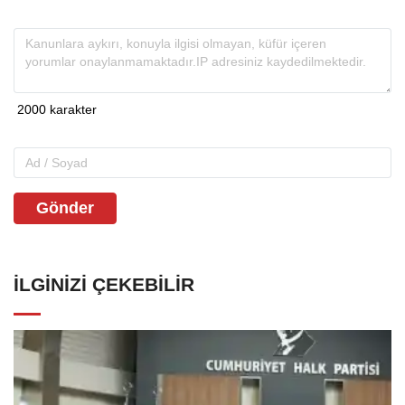
Gönder
İLGINIZI ÇEKEBILIR