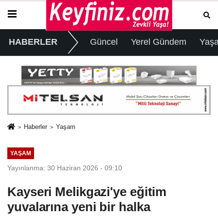
HABERLER
Güncel
Yerel Gündem
Yaş
Haberler
Yaşam
YAŞAM
Yayınlanma: 30 Haziran 2026 - 09:10
Kayseri Melikgazi'ye eğitim
yuvalarına yeni bir halka