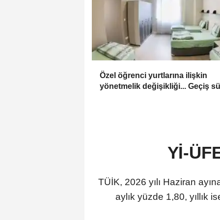
Özel öğrenci yurtlarına ilişkin
yönetmelik değişikliği... Geçiş s
uzatıldı
Yİ-ÜFE
TÜİK, 2026 yılı Haziran ayına 
aylık yüzde 1,80, yıllık i