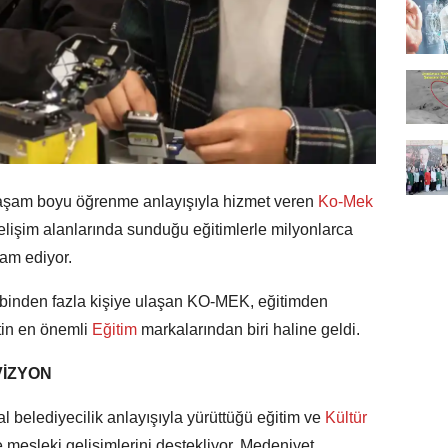
yaşam boyu öğrenme anlayışıyla hizmet veren
Ko-Mek
 gelişim alanlarında sunduğu eğitimlerle milyonlarca
am ediyor.
binden fazla kişiye ulaşan KO-MEK, eğitimden
tin en önemli
Eğitim
markalarından biri haline geldi.
VİZYON
 belediyecilik anlayışıyla yürüttüğü eğitim ve
Kültür
ve mesleki gelişimlerini destekliyor. Medeniyet