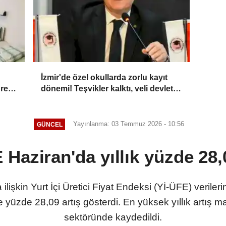
İzmir'de özel okullarda zorlu kayıt
üresi
dönemi! Teşvikler kalktı, veli devlet
okuluna yöneldi
Yayınlanma: 03 Temmuz 2026 - 10:56
GÜNCEL
 Haziran'da yıllık yüzde 28,0
ilişkin Yurt İçi Üretici Fiyat Endeksi (Yİ-ÜFE) verile
se yüzde 28,09 artış gösterdi. En yüksek yıllık artış m
sektöründe kaydedildi.