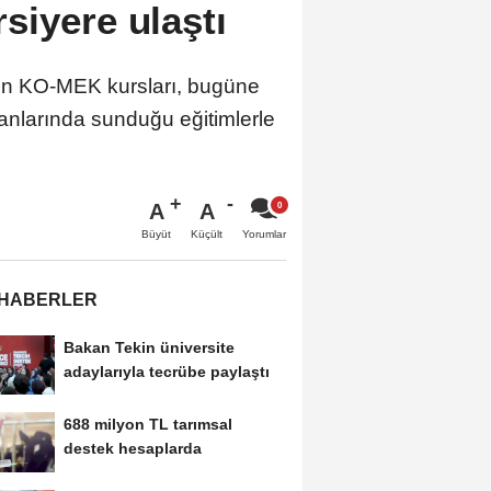
siyere ulaştı
en KO-MEK kursları, bugüne
alanlarında sunduğu eğitimlerle
A
A
Büyüt
Küçült
Yorumlar
 HABERLER
Bakan Tekin üniversite
adaylarıyla tecrübe paylaştı
688 milyon TL tarımsal
destek hesaplarda