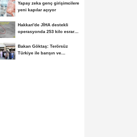
Yapay zeka genç girişimcilere
yeni kapılar açıyor
Hakkari'de JİHA destekli
operasyonda 253 kilo esrar
ele geçirildi
Bakan Göktaş: Terörsüz
Türkiye ile barışın ve
istikrarın güçlendiği...