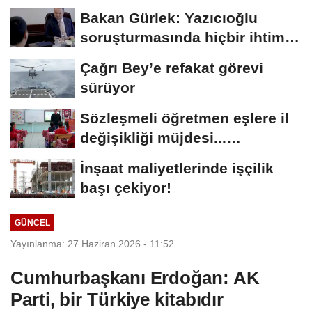
Bakan Gürlek: Yazıcıoğlu
soruşturmasında hiçbir ihtimal
göz ardı...
Çağrı Bey’e refakat görevi
sürüyor
Sözleşmeli öğretmen eşlere il
değişikliği müjdesi...
Başvurular...
İnşaat maliyetlerinde işçilik
başı çekiyor!
GÜNCEL
Yayınlanma: 27 Haziran 2026 - 11:52
Cumhurbaşkanı Erdoğan: AK
Parti, bir Türkiye kitabıdır