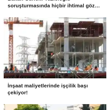
soruşturmasında hiçbir ihtimal göz
ardı edilmiyor
İnşaat maliyetlerinde işçilik başı
çekiyor!