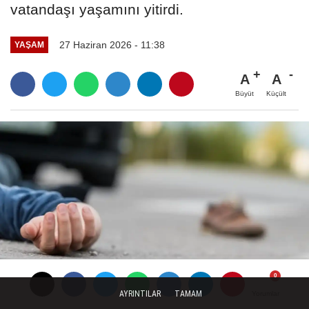
vatandaşı yaşamını yitirdi.
27 Haziran 2026 - 11:38
YAŞAM
A
A
Büyüt
Küçült
AYRINTILAR
TAMAM
Yorumlar
Yorumlar
Yorumlar