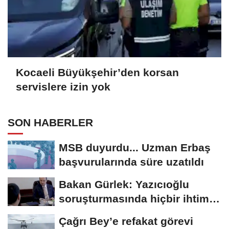
Kocaeli Büyükşehir’den korsan
servislere izin yok
SON HABERLER
MSB duyurdu... Uzman Erbaş
başvurularında süre uzatıldı
Bakan Gürlek: Yazıcıoğlu
soruşturmasında hiçbir ihtimal
göz ardı...
Çağrı Bey’e refakat görevi