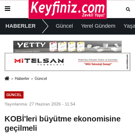
HABERLER
Güncel
Yerel Gündem
Yaş
Haberler
Güncel
GÜNCEL
Yayınlanma: 27 Haziran 2026 - 11:54
KOBİ'leri büyütme ekonomisine
geçilmeli