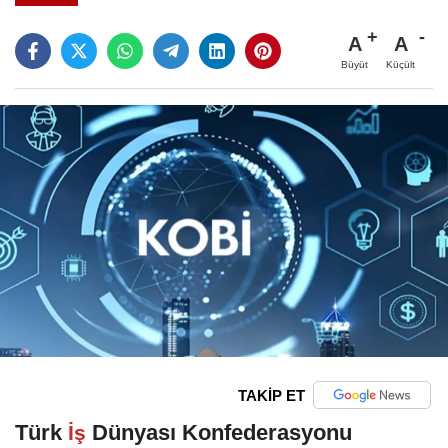
A
A
Büyüt
Küçült
TAKİP ET
Türk
Dünyası Konfederasyonu
İş