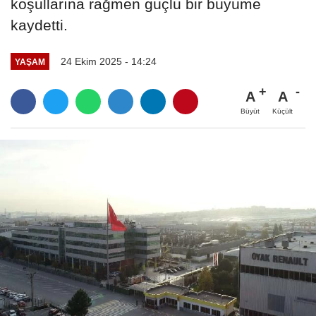
koşullarına rağmen güçlü bir büyüme
kaydetti.
24 Ekim 2025 - 14:24
YAŞAM
A
A
Büyüt
Küçült