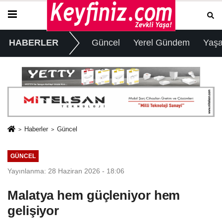
HABERLER
Güncel
Yerel Gündem
Yaş
Haberler
Güncel
GÜNCEL
Yayınlanma: 28 Haziran 2026 - 18:06
Malatya hem güçleniyor hem
gelişiyor