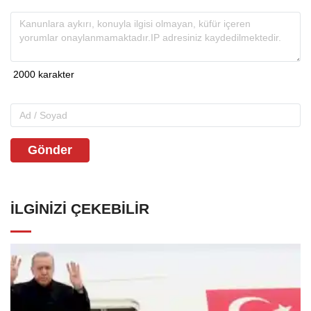
Gönder
İLGINIZI ÇEKEBILIR