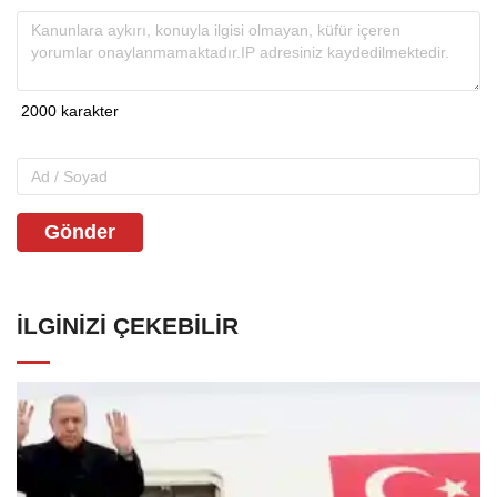
Gönder
İLGINIZI ÇEKEBILIR