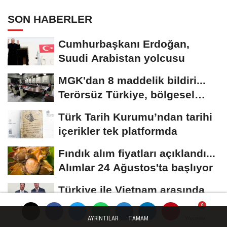
SON HABERLER
Cumhurbaşkanı Erdoğan,
Suudi Arabistan yolcusu
MGK'dan 8 maddelik bildiri...
Terörsüz Türkiye, bölgesel
güvenlik...
Türk Tarih Kurumu’ndan tarihi
içerikler tek platformda
Fındık alım fiyatları açıklandı...
Alımlar 24 Ağustos'ta başlıyor
Türkiye ile Vietnam arasında
'hava'da yeni dönem... Sefer
kapasitesi...
AYRINTILAR
TAMAM
Yorumlar
Yorumlar