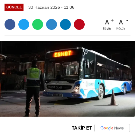
30 Haziran 2026 - 11:06
GÜNCEL
A
A
Büyüt
Küçült
TAKİP ET