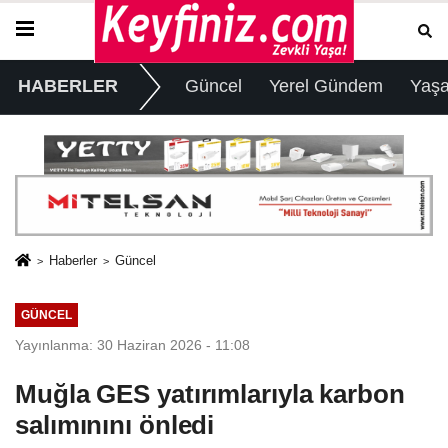
HABERLER
Güncel
Yerel Gündem
Yaş
Haberler
Güncel
GÜNCEL
Yayınlanma: 30 Haziran 2026 - 11:08
Muğla GES yatırımlarıyla karbon
salımınını önledi