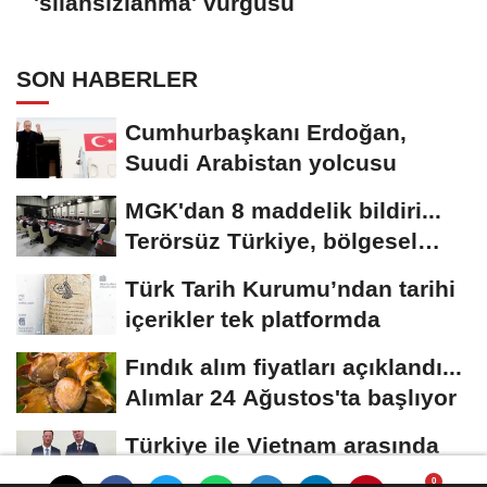
'silahsızlanma' vurgusu
SON HABERLER
Cumhurbaşkanı Erdoğan,
Suudi Arabistan yolcusu
MGK'dan 8 maddelik bildiri...
Terörsüz Türkiye, bölgesel
güvenlik...
Türk Tarih Kurumu’ndan tarihi
içerikler tek platformda
Fındık alım fiyatları açıklandı...
Alımlar 24 Ağustos'ta başlıyor
Türkiye ile Vietnam arasında
'hava'da yeni dönem... Sefer